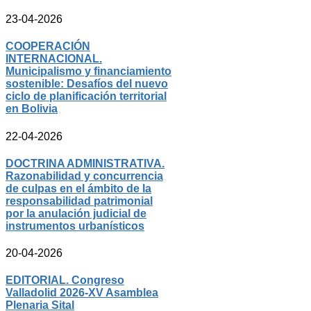
23-04-2026
COOPERACIÓN
INTERNACIONAL.
Municipalismo y financiamiento
sostenible: Desafíos del nuevo
ciclo de planificación territorial
en Bolivia
22-04-2026
DOCTRINA ADMINISTRATIVA.
Razonabilidad y concurrencia
de culpas en el ámbito de la
responsabilidad patrimonial
por la anulación judicial de
instrumentos urbanísticos
20-04-2026
EDITORIAL. Congreso
Valladolid 2026-XV Asamblea
Plenaria Sital