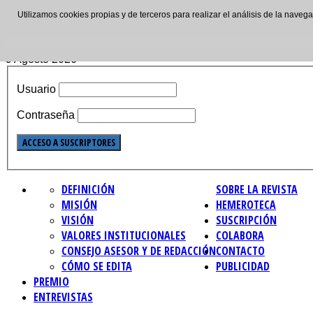
Utilizamos cookies propias y de terceros para realizar el análisis de la nave
ISSN: 2695-4621
9 Agosto 2026
Usuario
Contraseña
DEFINICIÓN
SOBRE LA REVISTA
MISIÓN
HEMEROTECA
VISIÓN
SUSCRIPCIÓN
VALORES INSTITUCIONALES
COLABORA
CONSEJO ASESOR Y DE REDACCIÓN
CONTACTO
CÓMO SE EDITA
PUBLICIDAD
PREMIO
ENTREVISTAS