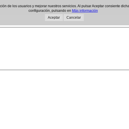
gación de los usuarios y mejorar nuestros servicios. Al pulsar Aceptar consiente d
configuración, pulsando en
Más información
Aceptar
Cancelar