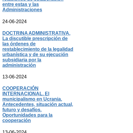
entre estas y las
Administraciones
24-06-2024
DOCTRINA ADMINISTRATIVA.
La discutible prescripción de
las órdenes de
restablecimiento de la legalidad
urbanística y de su ejecución
subsidiaria por la
administración
13-06-2024
COOPERACIÓN
INTERNACIONAL. El
municipalismo en Ucrania.
Antecedentes, situación actual,
futuro y desafíos.
Oportunidades para la
cooperación
13-06-2024