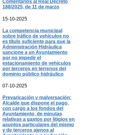
Comentarios al Real Decreto
188/2025, de 11 de marzo
15-10-2025
La competencia municipal
sobre tráfico de vehículos no
es título suficiente para que la
Administración Hidráulica
sancione a un Ayuntamiento
por no impedir el
estacionamiento de vehículos
por terceros en terrenos del
dominio público hidráulico
07-10-2025
Prevaricación y malversación:
Alcalde que dispone el pago,
con cargo a los fondos del
Ayuntamiento, de minutas
relativas a gastos por litigios en
asuntos particulares del mismo
y de terceros ajenos al