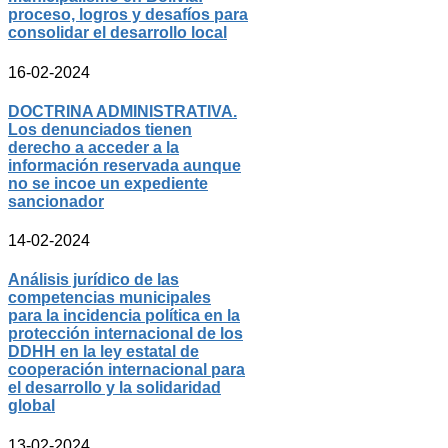
proceso, logros y desafíos para
consolidar el desarrollo local
16-02-2024
DOCTRINA ADMINISTRATIVA.
Los denunciados tienen
derecho a acceder a la
información reservada aunque
no se incoe un expediente
sancionador
14-02-2024
Análisis jurídico de las
competencias municipales
para la incidencia política en la
protección internacional de los
DDHH en la ley estatal de
cooperación internacional para
el desarrollo y la solidaridad
global
13-02-2024