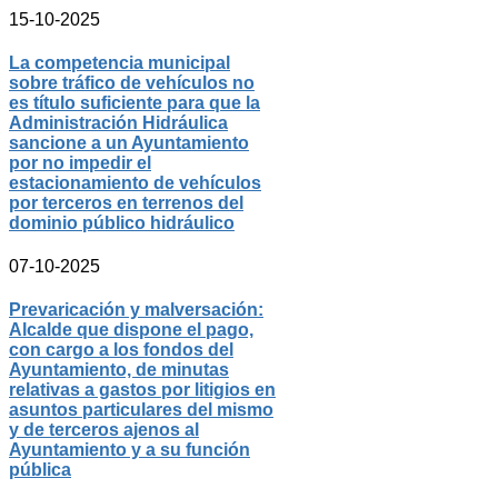
15-10-2025
La competencia municipal
sobre tráfico de vehículos no
es título suficiente para que la
Administración Hidráulica
sancione a un Ayuntamiento
por no impedir el
estacionamiento de vehículos
por terceros en terrenos del
dominio público hidráulico
07-10-2025
Prevaricación y malversación:
Alcalde que dispone el pago,
con cargo a los fondos del
Ayuntamiento, de minutas
relativas a gastos por litigios en
asuntos particulares del mismo
y de terceros ajenos al
Ayuntamiento y a su función
pública