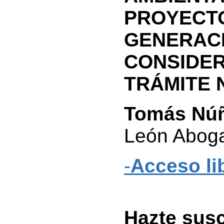
PROYECTO
GENERACI
CONSIDER
TRÁMITE 
Tomás Núñ
León Abog
-
Acceso li
Hazte susc