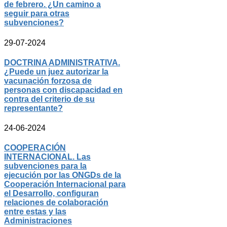
de febrero. ¿Un camino a
seguir para otras
subvenciones?
29-07-2024
DOCTRINA ADMINISTRATIVA.
¿Puede un juez autorizar la
vacunación forzosa de
personas con discapacidad en
contra del criterio de su
representante?
24-06-2024
COOPERACIÓN
INTERNACIONAL. Las
subvenciones para la
ejecución por las ONGDs de la
Cooperación Internacional para
el Desarrollo, configuran
relaciones de colaboración
entre estas y las
Administraciones