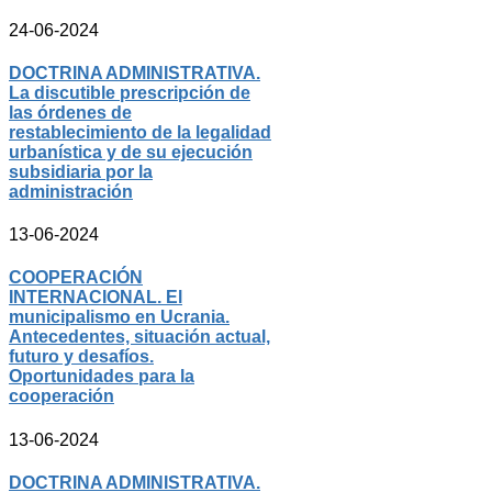
24-06-2024
DOCTRINA ADMINISTRATIVA.
La discutible prescripción de
las órdenes de
restablecimiento de la legalidad
urbanística y de su ejecución
subsidiaria por la
administración
13-06-2024
COOPERACIÓN
INTERNACIONAL. El
municipalismo en Ucrania.
Antecedentes, situación actual,
futuro y desafíos.
Oportunidades para la
cooperación
13-06-2024
DOCTRINA ADMINISTRATIVA.