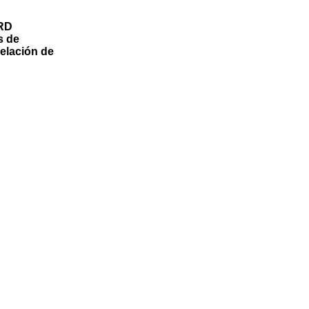
 RD
s de
relación de