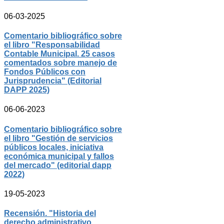
06-03-2025
Comentario bibliográfico sobre
el libro "Responsabilidad
Contable Municipal. 25 casos
comentados sobre manejo de
Fondos Públicos con
Jurisprudencia" (Editorial
DAPP 2025)
06-06-2023
Comentario bibliográfico sobre
el libro "Gestión de servicios
públicos locales, iniciativa
económica municipal y fallos
del mercado" (editorial dapp
2022)
19-05-2023
Recensión. "Historia del
derecho administrativo