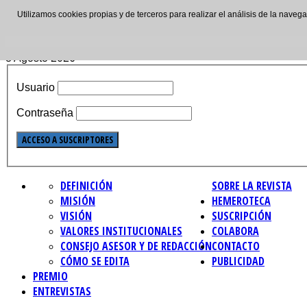
Utilizamos cookies propias y de terceros para realizar el análisis de la nave
ISSN: 2695-4621
8 Agosto 2026
Usuario
Contraseña
DEFINICIÓN
SOBRE LA REVISTA
MISIÓN
HEMEROTECA
VISIÓN
SUSCRIPCIÓN
VALORES INSTITUCIONALES
COLABORA
CONSEJO ASESOR Y DE REDACCIÓN
CONTACTO
CÓMO SE EDITA
PUBLICIDAD
PREMIO
ENTREVISTAS