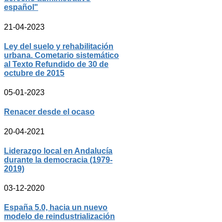
español"
21-04-2023
Ley del suelo y rehabilitación
urbana. Cometario sistemático
al Texto Refundido de 30 de
octubre de 2015
05-01-2023
Renacer desde el ocaso
20-04-2021
Liderazgo local en Andalucía
durante la democracia (1979-
2019)
03-12-2020
España 5.0, hacia un nuevo
modelo de reindustrialización