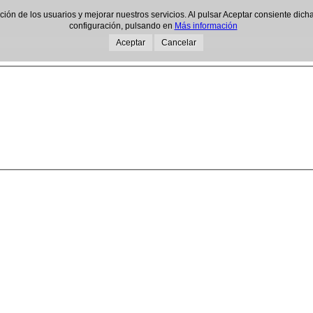
gación de los usuarios y mejorar nuestros servicios. Al pulsar Aceptar consiente d
configuración, pulsando en
Más información
Aceptar
Cancelar