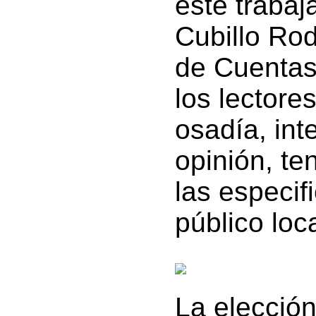
este trabaj
Cubillo Rod
de Cuentas
los lector
osadía, int
opinión, t
las especif
público loca
La elección 