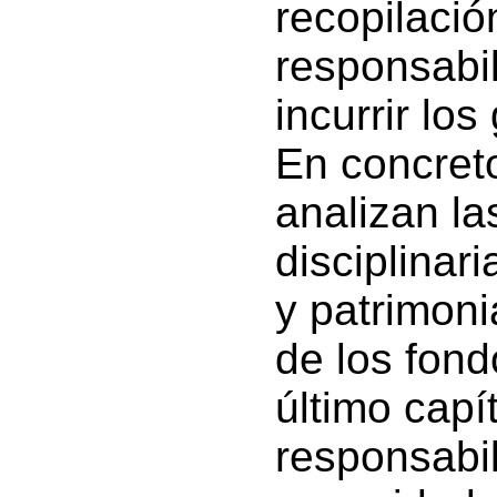
recopilació
responsabi
incurrir lo
En concreto
analizan la
disciplinar
y patrimoni
de los fond
último capí
responsabil