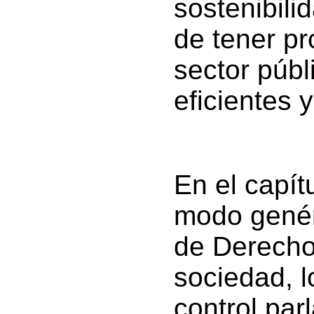
sostenibili
de tener pr
sector púb
eficientes 
En el capít
modo genéri
de Derecho 
sociedad, l
control par