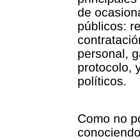
de ocasiona
públicos: r
contrataci
personal, g
protocolo, 
políticos.
Como no po
conociendo 