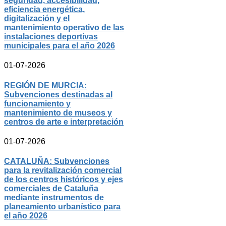
seguridad, accesibilidad,
eficiencia energética,
digitalización y el
mantenimiento operativo de las
instalaciones deportivas
municipales para el año 2026
01-07-2026
REGIÓN DE MURCIA:
Subvenciones destinadas al
funcionamiento y
mantenimiento de museos y
centros de arte e interpretación
01-07-2026
CATALUÑA: Subvenciones
para la revitalización comercial
de los centros históricos y ejes
comerciales de Cataluña
mediante instrumentos de
planeamiento urbanístico para
el año 2026