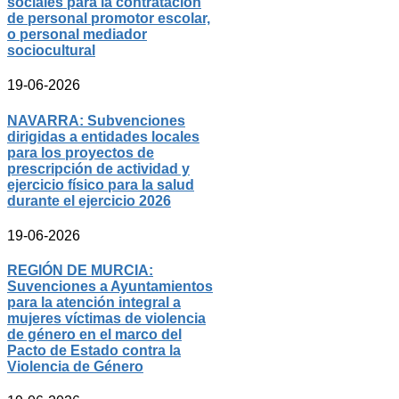
sociales para la contratación
de personal promotor escolar,
o personal mediador
sociocultural
19-06-2026
NAVARRA: Subvenciones
dirigidas a entidades locales
para los proyectos de
prescripción de actividad y
ejercicio físico para la salud
durante el ejercicio 2026
19-06-2026
REGIÓN DE MURCIA:
Suvenciones a Ayuntamientos
para la atención integral a
mujeres víctimas de violencia
de género en el marco del
Pacto de Estado contra la
Violencia de Género