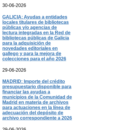
30-06-2026
GALICIA: Ayudas a entidades
locales titulares de bibliotecas
públicas y/o agencias de
lectura integradas en la Red de
bibliotecas públicas de Galicia
para la adquisición de
novedades editoriales en
gallego y para la mejora de
colecciones para el año 2026
29-06-2026
MADRID: Importe del crédito
presupuestario disponible para
financiar las ayudas a
municipios de la Comunidad de
Madrid en materia de archivos
para actuaciones en la línea de
adecuación del depósito de
archivo correspondiente a 2026
29-06-2026