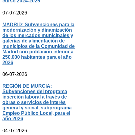
curso 2024-2025
07-07-2026
MADRID: Subvenciones para la
modernización y dinamización
de los mercados municipales y
galerías de alimentación de
municipios de la Comunidad de
Madrid con población inferior a
250.000 habitantes para el año
2026
06-07-2026
REGIÓN DE MURCIA:
Subvenciones del programa
inserción laboral a través de
obras o servicios de interés
general y social, subprograma
Empleo Público Local, para el
año 2026
04-07-2026