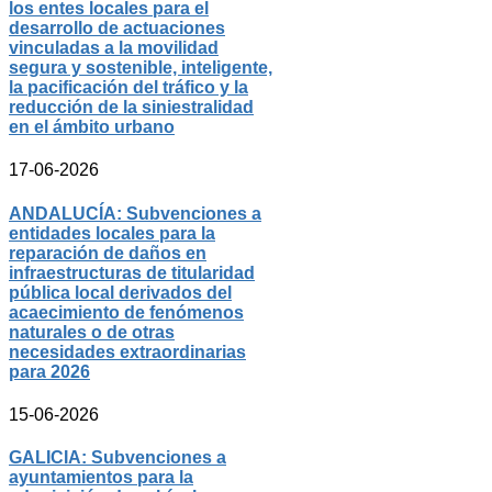
los entes locales para el
desarrollo de actuaciones
vinculadas a la movilidad
segura y sostenible, inteligente,
la pacificación del tráfico y la
reducción de la siniestralidad
en el ámbito urbano
17-06-2026
ANDALUCÍA: Subvenciones a
entidades locales para la
reparación de daños en
infraestructuras de titularidad
pública local derivados del
acaecimiento de fenómenos
naturales o de otras
necesidades extraordinarias
para 2026
15-06-2026
GALICIA: Subvenciones a
ayuntamientos para la