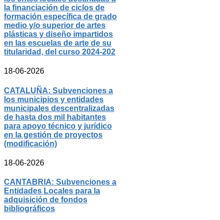
la financiación de ciclos de
formación específica de grado
medio y/o superior de artes
plásticas y diseño impartidos
en las escuelas de arte de su
titularidad, del curso 2024-202
18-06-2026
CATALUÑA: Subvenciones a
los municipios y entidades
municipales descentralizadas
de hasta dos mil habitantes
para apoyo técnico y jurídico
en la gestión de proyectos
(modificación)
18-06-2026
CANTABRIA: Subvenciones a
Entidades Locales para la
adquisición de fondos
bibliográficos