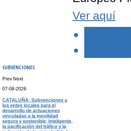
Ver aquí
< PREVIO
SIGUIENTE
SUBVENCIONES
Prev
Next
07-08-2026
CATALUÑA: Subvenciones a
los entes locales para el
desarrollo de actuaciones
vinculadas a la movilidad
segura y sostenible, inteligente,
la pacificación del tráfico y la