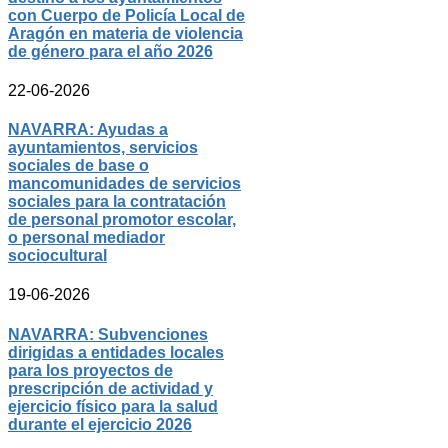
con Cuerpo de Policía Local de
Aragón en materia de violencia
de género para el año 2026
22-06-2026
NAVARRA: Ayudas a
ayuntamientos, servicios
sociales de base o
mancomunidades de servicios
sociales para la contratación
de personal promotor escolar,
o personal mediador
sociocultural
19-06-2026
NAVARRA: Subvenciones
dirigidas a entidades locales
para los proyectos de
prescripción de actividad y
ejercicio físico para la salud
durante el ejercicio 2026