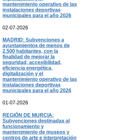
mantenimiento operativo de las
instalaciones deportivas
municipales para el año 2026
02-07-2026
MADRID: Subvenciones a
ayuntamientos de menos de
2.500 habitantes, con la
finalidad de mejorar la
seguridad, accesibilidad,
eficiencia energética,
digitalización y el
mantenimiento operativo de las
instalaciones deportivas
municipales para el año 2026
01-07-2026
REGIÓN DE MURCIA:
Subvenciones destinadas al
funcionamiento y
mantenimiento de museos y
centros de arte e interpretación