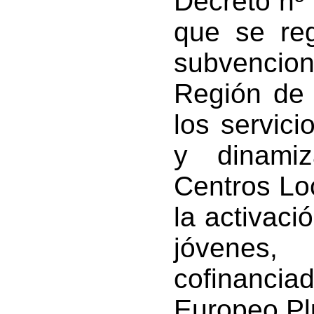
Decreto nº 
que se reg
subvencion
Región de 
los servici
y dinamiz
Centros Lo
la activaci
jóvenes,
cofinanci
Europeo Pl