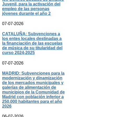
Juvenil, para la activación del
empleo de las personas
jóvenes durante el año 2
07-07-2026
CATALUÑA: Subvenciones a
los entes locales destinadas a
la financiación de las escuelas
de música de su titularidad del
curso 2024-2025
07-07-2026
MADRID: Subvenciones para la
modernización y dinamización
de los mercados municipales y
galerías de alimentación de
municipios de la Comunidad de
Madrid con población inferior a
250.000 habitantes para el año
2026
06-07-2026