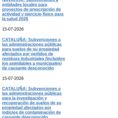
entidades locales para
proyectos de prescripción de
actividad y ejercicio físico para
la salud 2026
15-07-2026
CATALUÑA: Subvenciones a
las administraciones públicas
para suelos de su propiedad
afectados por vertidos de
residuos industriales (incluidos
los asimilables a municipales)
de causante desconocido
15-07-2026
CATALUÑA: Subvenciones a
las administraciones públicas
para la investigación y
recuperación de suelos de su
propiedad afectados por
indicios de contaminación de
causante desconocido