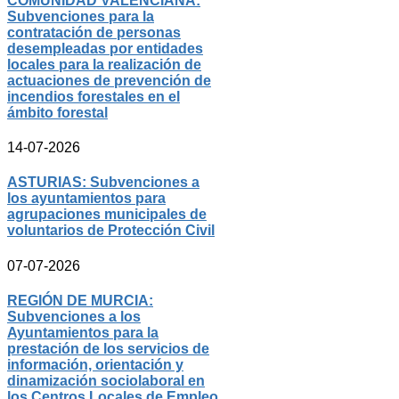
COMUNIDAD VALENCIANA:
Subvenciones para la
contratación de personas
desempleadas por entidades
locales para la realización de
actuaciones de prevención de
incendios forestales en el
ámbito forestal
14-07-2026
ASTURIAS: Subvenciones a
los ayuntamientos para
agrupaciones municipales de
voluntarios de Protección Civil
07-07-2026
REGIÓN DE MURCIA:
Subvenciones a los
Ayuntamientos para la
prestación de los servicios de
información, orientación y
dinamización sociolaboral en
los Centros Locales de Empleo