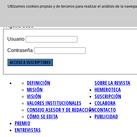
Utilizamos cookies propias y de terceros para realizar el análisis de la nave
ISSN: 2695-4621
7 Agosto 2026
Usuario
Contraseña
DEFINICIÓN
SOBRE LA REVISTA
MISIÓN
HEMEROTECA
VISIÓN
SUSCRIPCIÓN
VALORES INSTITUCIONALES
COLABORA
CONSEJO ASESOR Y DE REDACCIÓN
CONTACTO
CÓMO SE EDITA
PUBLICIDAD
PREMIO
ENTREVISTAS