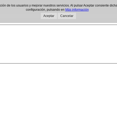
gación de los usuarios y mejorar nuestros servicios. Al pulsar Aceptar consiente d
configuración, pulsando en
Más información
Aceptar
Cancelar