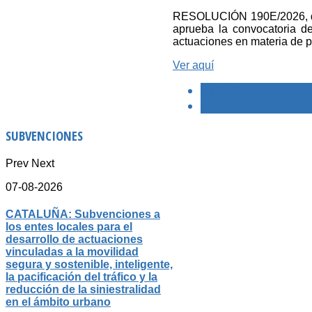
RESOLUCIÓN 190E/2026, de 17
aprueba la convocatoria d
actuaciones en materia de 
Ver aquí
< PREVIO
SIGUIENTE >
SUBVENCIONES
Prev
Next
07-08-2026
CATALUÑA: Subvenciones a
los entes locales para el
desarrollo de actuaciones
vinculadas a la movilidad
segura y sostenible, inteligente,
la pacificación del tráfico y la
reducción de la siniestralidad
en el ámbito urbano