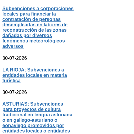
Subvenciones a corporaciones
locales para financiar la
contratación de personas
desempleadas en labores de
reconstrucción de las zonas
dañadas por diversos
fenómenos meteorológicos
adversos
30-07-2026
LA RIOJA: Subvenciones a
entidades locales en materia
turística
30-07-2026
ASTURIAS: Subvenciones
para proyectos de cultura
tradicional en lengua asturiana
o en gallego-asturiano o
eonaviego promovidos por
entidades locales o entidades