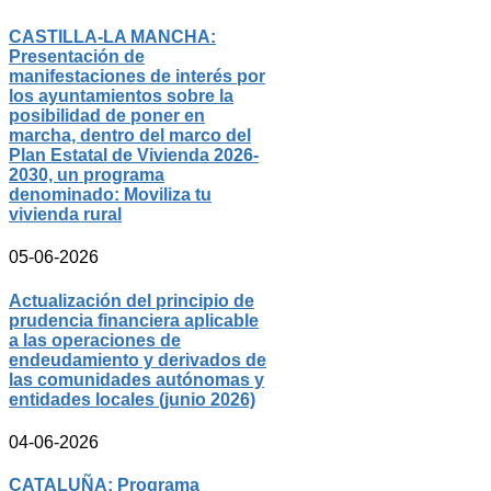
CASTILLA-LA MANCHA:
Presentación de
manifestaciones de interés por
los ayuntamientos sobre la
posibilidad de poner en
marcha, dentro del marco del
Plan Estatal de Vivienda 2026-
2030, un programa
denominado: Moviliza tu
vivienda rural
05-06-2026
Actualización del principio de
prudencia financiera aplicable
a las operaciones de
endeudamiento y derivados de
las comunidades autónomas y
entidades locales (junio 2026)
04-06-2026
CATALUÑA: Programa