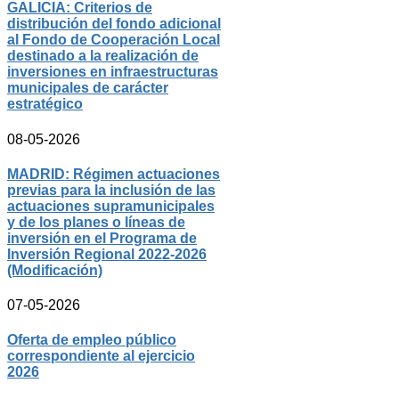
GALICIA: Criterios de
distribución del fondo adicional
al Fondo de Cooperación Local
destinado a la realización de
inversiones en infraestructuras
municipales de carácter
estratégico
08-05-2026
MADRID: Régimen actuaciones
previas para la inclusión de las
actuaciones supramunicipales
y de los planes o líneas de
inversión en el Programa de
Inversión Regional 2022-2026
(Modificación)
07-05-2026
Oferta de empleo público
correspondiente al ejercicio
2026