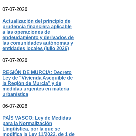
07-07-2026
Actualización del principio de
prudencia financiera aplicable
a las operaciones de
endeudamiento y derivados de
las comunidades autónomas y
entidades locales (julio 2026)
07-07-2026
REGIÓN DE MURCIA: Decreto
Ley de “Vivienda Asequible de
la Región de Murcia” y de
medidas urgentes en materia
urbanística
06-07-2026
PAÍS VASCO: Ley de Medidas
para la Normalización
Lingüística, por la que se
modifica la Ley 11/2022, de 1 de