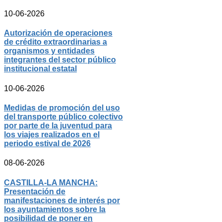
10-06-2026
Autorización de operaciones
de crédito extraordinarias a
organismos y entidades
integrantes del sector público
institucional estatal
10-06-2026
Medidas de promoción del uso
del transporte público colectivo
por parte de la juventud para
los viajes realizados en el
periodo estival de 2026
08-06-2026
CASTILLA-LA MANCHA:
Presentación de
manifestaciones de interés por
los ayuntamientos sobre la
posibilidad de poner en