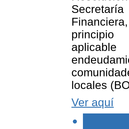
Secretaría 
Financier
principio
aplicabl
endeudam
comunidad
locales (B
Ver aquí
< PREVIO