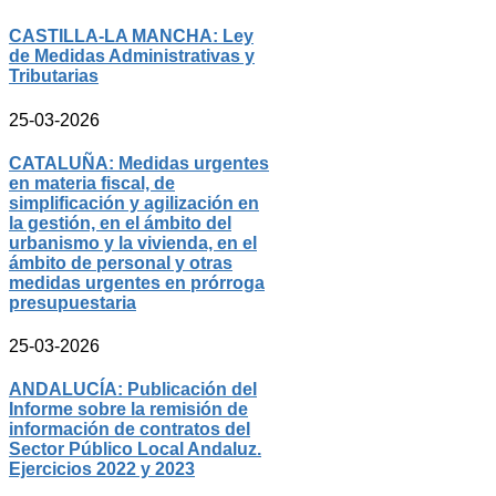
CASTILLA-LA MANCHA: Ley
de Medidas Administrativas y
Tributarias
25-03-2026
CATALUÑA: Medidas urgentes
en materia fiscal, de
simplificación y agilización en
la gestión, en el ámbito del
urbanismo y la vivienda, en el
ámbito de personal y otras
medidas urgentes en prórroga
presupuestaria
25-03-2026
ANDALUCÍA: Publicación del
Informe sobre la remisión de
información de contratos del
Sector Público Local Andaluz.
Ejercicios 2022 y 2023