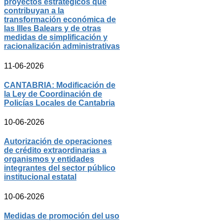
proyectos estratégicos que
contribuyan a la
transformación económica de
las Illes Balears y de otras
medidas de simplificación y
racionalización administrativas
11-06-2026
CANTABRIA: Modificación de
la Ley de Coordinación de
Policías Locales de Cantabria
10-06-2026
Autorización de operaciones
de crédito extraordinarias a
organismos y entidades
integrantes del sector público
institucional estatal
10-06-2026
Medidas de promoción del uso