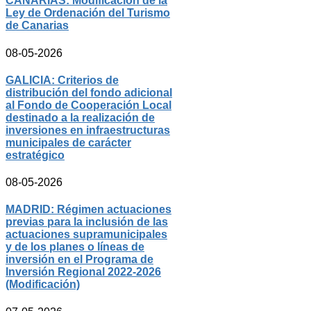
CANARIAS: Modificación de la
Ley de Ordenación del Turismo
de Canarias
08-05-2026
GALICIA: Criterios de
distribución del fondo adicional
al Fondo de Cooperación Local
destinado a la realización de
inversiones en infraestructuras
municipales de carácter
estratégico
08-05-2026
MADRID: Régimen actuaciones
previas para la inclusión de las
actuaciones supramunicipales
y de los planes o líneas de
inversión en el Programa de
Inversión Regional 2022-2026
(Modificación)