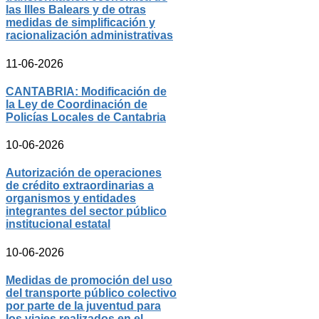
las Illes Balears y de otras
medidas de simplificación y
racionalización administrativas
11-06-2026
CANTABRIA: Modificación de
la Ley de Coordinación de
Policías Locales de Cantabria
10-06-2026
Autorización de operaciones
de crédito extraordinarias a
organismos y entidades
integrantes del sector público
institucional estatal
10-06-2026
Medidas de promoción del uso
del transporte público colectivo
por parte de la juventud para
los viajes realizados en el