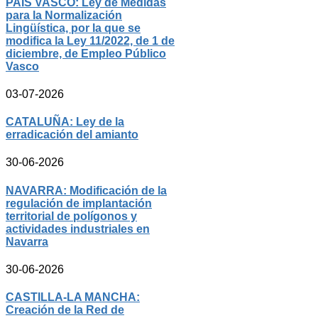
PAÍS VASCO: Ley de Medidas
para la Normalización
Lingüística, por la que se
modifica la Ley 11/2022, de 1 de
diciembre, de Empleo Público
Vasco
03-07-2026
CATALUÑA: Ley de la
erradicación del amianto
30-06-2026
NAVARRA: Modificación de la
regulación de implantación
territorial de polígonos y
actividades industriales en
Navarra
30-06-2026
CASTILLA-LA MANCHA:
Creación de la Red de