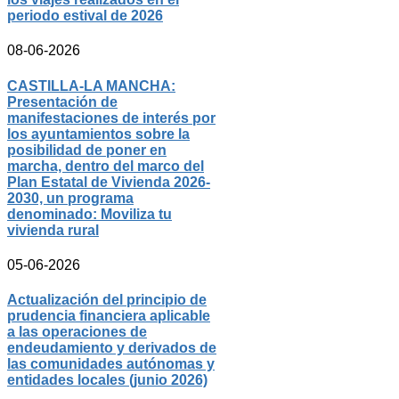
periodo estival de 2026
08-06-2026
CASTILLA-LA MANCHA:
Presentación de
manifestaciones de interés por
los ayuntamientos sobre la
posibilidad de poner en
marcha, dentro del marco del
Plan Estatal de Vivienda 2026-
2030, un programa
denominado: Moviliza tu
vivienda rural
05-06-2026
Actualización del principio de
prudencia financiera aplicable
a las operaciones de
endeudamiento y derivados de
las comunidades autónomas y
entidades locales (junio 2026)