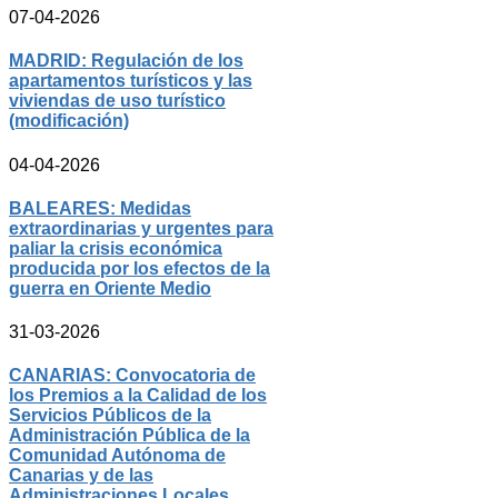
07-04-2026
MADRID: Regulación de los
apartamentos turísticos y las
viviendas de uso turístico
(modificación)
04-04-2026
BALEARES: Medidas
extraordinarias y urgentes para
paliar la crisis económica
producida por los efectos de la
guerra en Oriente Medio
31-03-2026
CANARIAS: Convocatoria de
los Premios a la Calidad de los
Servicios Públicos de la
Administración Pública de la
Comunidad Autónoma de
Canarias y de las
Administraciones Locales