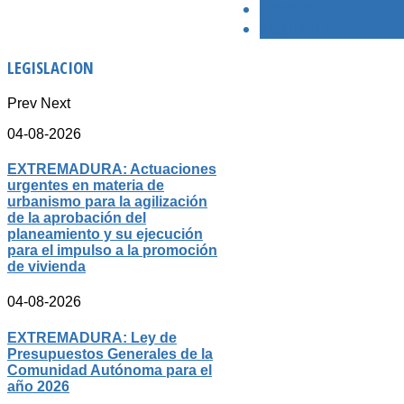
< PREVIO
SIGUIENTE >
LEGISLACION
Prev
Next
04-08-2026
EXTREMADURA: Actuaciones
urgentes en materia de
urbanismo para la agilización
de la aprobación del
planeamiento y su ejecución
para el impulso a la promoción
de vivienda
04-08-2026
EXTREMADURA: Ley de
Presupuestos Generales de la
Comunidad Autónoma para el
año 2026