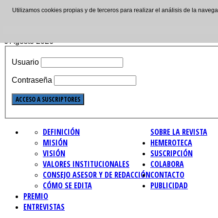
Utilizamos cookies propias y de terceros para realizar el análisis de la nave
ISSN: 2695-4621
6 Agosto 2026
Usuario
Contraseña
DEFINICIÓN
SOBRE LA REVISTA
MISIÓN
HEMEROTECA
VISIÓN
SUSCRIPCIÓN
VALORES INSTITUCIONALES
COLABORA
CONSEJO ASESOR Y DE REDACCIÓN
CONTACTO
CÓMO SE EDITA
PUBLICIDAD
PREMIO
ENTREVISTAS