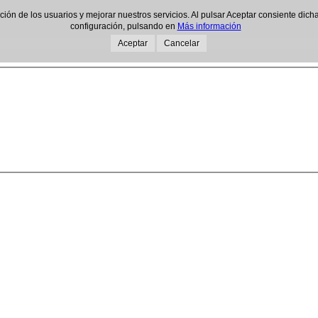
gación de los usuarios y mejorar nuestros servicios. Al pulsar Aceptar consiente d
configuración, pulsando en
Más información
Aceptar
Cancelar