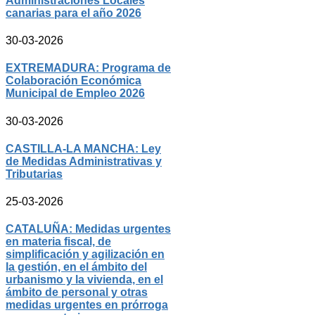
Administraciones Locales
canarias para el año 2026
30-03-2026
EXTREMADURA: Programa de
Colaboración Económica
Municipal de Empleo 2026
30-03-2026
CASTILLA-LA MANCHA: Ley
de Medidas Administrativas y
Tributarias
25-03-2026
CATALUÑA: Medidas urgentes
en materia fiscal, de
simplificación y agilización en
la gestión, en el ámbito del
urbanismo y la vivienda, en el
ámbito de personal y otras
medidas urgentes en prórroga