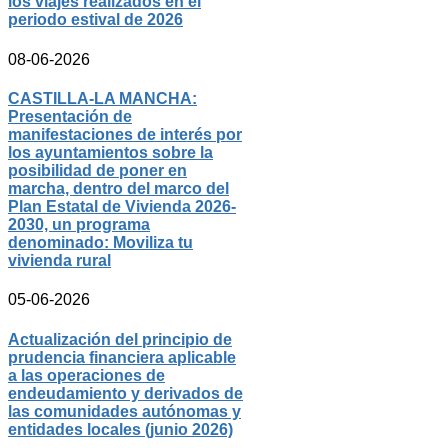
los viajes realizados en el
periodo estival de 2026
08-06-2026
CASTILLA-LA MANCHA:
Presentación de
manifestaciones de interés por
los ayuntamientos sobre la
posibilidad de poner en
marcha, dentro del marco del
Plan Estatal de Vivienda 2026-
2030, un programa
denominado: Moviliza tu
vivienda rural
05-06-2026
Actualización del principio de
prudencia financiera aplicable
a las operaciones de
endeudamiento y derivados de
las comunidades autónomas y
entidades locales (junio 2026)