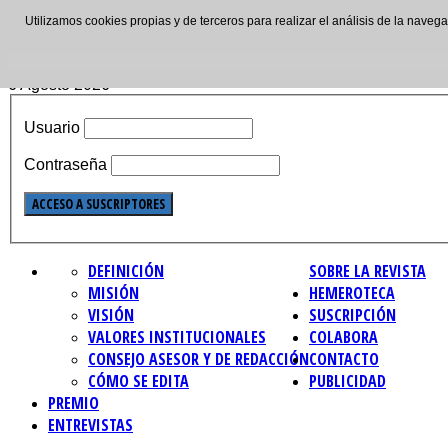
Utilizamos cookies propias y de terceros para realizar el análisis de la nave
ISSN: 2695-4621
6 Agosto 2026
Usuario
Contraseña
DEFINICIÓN
SOBRE LA REVISTA
MISIÓN
HEMEROTECA
VISIÓN
SUSCRIPCIÓN
VALORES INSTITUCIONALES
COLABORA
CONSEJO ASESOR Y DE REDACCIÓN
CONTACTO
CÓMO SE EDITA
PUBLICIDAD
PREMIO
ENTREVISTAS