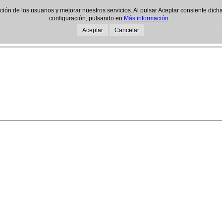
gación de los usuarios y mejorar nuestros servicios. Al pulsar Aceptar consiente d
configuración, pulsando en
Más información
Aceptar
Cancelar