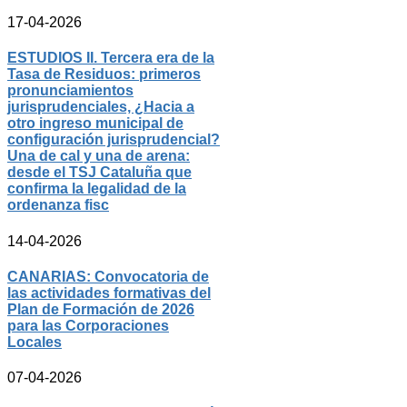
17-04-2026
ESTUDIOS II. Tercera era de la
Tasa de Residuos: primeros
pronunciamientos
jurisprudenciales, ¿Hacia a
otro ingreso municipal de
configuración jurisprudencial?
Una de cal y una de arena:
desde el TSJ Cataluña que
confirma la legalidad de la
ordenanza fisc
14-04-2026
CANARIAS: Convocatoria de
las actividades formativas del
Plan de Formación de 2026
para las Corporaciones
Locales
07-04-2026