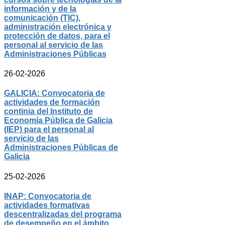
información y de la
comunicación (TIC),
administración electrónica y
protección de datos, para el
personal al servicio de las
Administraciones Públicas
26-02-2026
GALICIA: Convocatoria de
actividades de formación
continia del Instituto de
Economía Pública de Galicia
(IEP) para el personal al
servicio de las
Administraciones Públicas de
Galicia
25-02-2026
INAP: Convocatoria de
actividades formativas
descentralizadas del programa
de desempeño en el ámbito