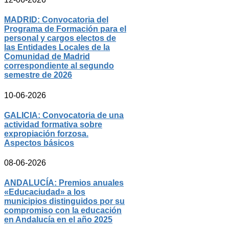
MADRID: Convocatoria del
Programa de Formación para el
personal y cargos electos de
las Entidades Locales de la
Comunidad de Madrid
correspondiente al segundo
semestre de 2026
10-06-2026
GALICIA: Convocatoria de una
actividad formativa sobre
expropiación forzosa.
Aspectos básicos
08-06-2026
ANDALUCÍA: Premios anuales
«Educaciudad» a los
municipios distinguidos por su
compromiso con la educación
en Andalucía en el año 2025