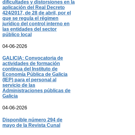
dificultades y distorsiones en la
aplicación del Real Decreto
424/2017, de 28 de abril, por el
que se regula el régimen
jurídico del control interno en
las entidades del sector
público local
04-06-2026
GALICIA: Convocatoria de
actividades de formación
continua del Instituto de
Economía Pública de Galicia
(IEP) para el personal al
servicio de las
Administraciones públicas de
Galicia
04-06-2026
Disponible número 294 de
mayo de la Revista Cunal