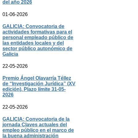
del año 2026
01-06-2026
GALICIA: Convocatoria de
actividades formativas para el
personal empleado público de
las entidades locales y del
sector público autonómico de
Galicia
22-05-2026
Premio Ángel Olavarría Téllez
de “Investigación Jurídica” (XV
edición). Plazo límite 31-05-
2026
22-05-2026
GALICIA: Convocatoria de la
jornada Claves actuales del
empleo público en el marco de
la buena administración