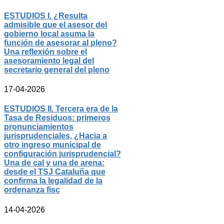
ESTUDIOS I. ¿Resulta
admisible que el asesor del
gobierno local asuma la
función de asesorar al pleno?
Una reflexión sobre el
asesoramiento legal del
secretario general del pleno
17-04-2026
ESTUDIOS II. Tercera era de la
Tasa de Residuos: primeros
pronunciamientos
jurisprudenciales, ¿Hacia a
otro ingreso municipal de
configuración jurisprudencial?
Una de cal y una de arena:
desde el TSJ Cataluña que
confirma la legalidad de la
ordenanza fisc
14-04-2026