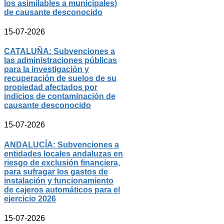
los asimilables a municipales)
de causante desconocido
15-07-2026
CATALUÑA: Subvenciones a
las administraciones públicas
para la investigación y
recuperación de suelos de su
propiedad afectados por
indicios de contaminación de
causante desconocido
15-07-2026
ANDALUCÍA: Subvenciones a
entidades locales andaluzas en
riesgo de exclusión financiera,
para sufragar los gastos de
instalación y funcionamiento
de cajeros automáticos para el
ejercicio 2026
15-07-2026