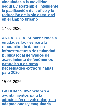
vinculadas a la movilidad
segura y sostenible, inteligente,
la pacificación del tráfico y la
reducción de la siniestralidad
en el ámbito urbano
17-06-2026
ANDALUCÍA: Subvenciones a
entidades locales para la
reparación de daños en
infraestructuras de titularidad
pública local derivados del
acaecimiento de fenómenos
naturales o de otras
necesidades extraordinarias
para 2026
15-06-2026
GALICIA: Subvenciones a
ayuntamientos para la
adquisición de vehículos, sus
adaptaciones y maquinaria