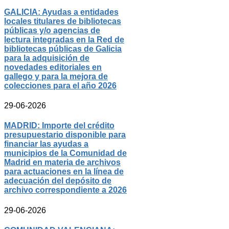
GALICIA: Ayudas a entidades
locales titulares de bibliotecas
públicas y/o agencias de
lectura integradas en la Red de
bibliotecas públicas de Galicia
para la adquisición de
novedades editoriales en
gallego y para la mejora de
colecciones para el año 2026
29-06-2026
MADRID: Importe del crédito
presupuestario disponible para
financiar las ayudas a
municipios de la Comunidad de
Madrid en materia de archivos
para actuaciones en la línea de
adecuación del depósito de
archivo correspondiente a 2026
29-06-2026