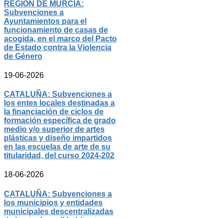
REGIÓN DE MURCIA:
Subvenciones a
Ayuntamientos para el
funcionamiento de casas de
acogida, en el marco del Pacto
de Estado contra la Violencia
de Género
19-06-2026
CATALUÑA: Subvenciones a
los entes locales destinadas a
la financiación de ciclos de
formación específica de grado
medio y/o superior de artes
plásticas y diseño impartidos
en las escuelas de arte de su
titularidad, del curso 2024-202
18-06-2026
CATALUÑA: Subvenciones a
los municipios y entidades
municipales descentralizadas