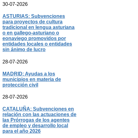
30-07-2026
ASTURIAS: Subvenciones
para proyectos de cultura
tradicional en lengua asturiana
o en gallego-asturiano o
eonaviego promovidos por
entidades locales o entidades
sin ánimo de lucro
28-07-2026
MADRID: Ayudas a los
municipios en materia de
protección civil
28-07-2026
CATALUÑA: Subvenciones en
relación con las actuaciones de
las Prórrogas de los agentes
de empleo y desarrollo local
para el año 2026