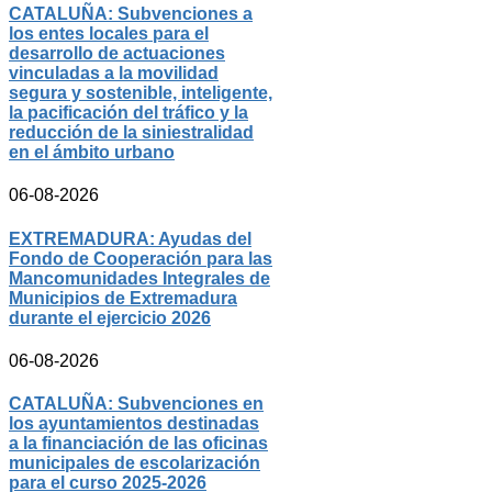
CATALUÑA: Subvenciones a
los entes locales para el
desarrollo de actuaciones
vinculadas a la movilidad
segura y sostenible, inteligente,
la pacificación del tráfico y la
reducción de la siniestralidad
en el ámbito urbano
06-08-2026
EXTREMADURA: Ayudas del
Fondo de Cooperación para las
Mancomunidades Integrales de
Municipios de Extremadura
durante el ejercicio 2026
06-08-2026
CATALUÑA: Subvenciones en
los ayuntamientos destinadas
a la financiación de las oficinas
municipales de escolarización
para el curso 2025-2026