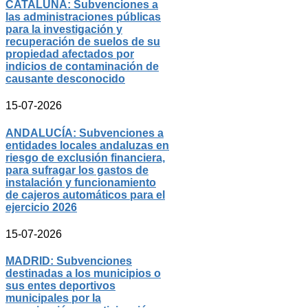
CATALUÑA: Subvenciones a
las administraciones públicas
para la investigación y
recuperación de suelos de su
propiedad afectados por
indicios de contaminación de
causante desconocido
15-07-2026
ANDALUCÍA: Subvenciones a
entidades locales andaluzas en
riesgo de exclusión financiera,
para sufragar los gastos de
instalación y funcionamiento
de cajeros automáticos para el
ejercicio 2026
15-07-2026
MADRID: Subvenciones
destinadas a los municipios o
sus entes deportivos
municipales por la