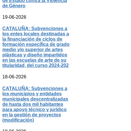
de Estado contra la Violencia
de Género
19-06-2026
CATALUÑA: Subvenciones a
los entes locales destinadas a
la financiación de ciclos de
formación específica de grado
medio y/o superior de artes
plásticas y diseño impartidos
en las escuelas de arte de su
titularidad, del curso 2024-202
18-06-2026
CATALUÑA: Subvenciones a
los municipios y entidades
municipales descentralizadas
de hasta dos mil habitantes
para apoyo técnico y jurídico
en la gestión de proyectos
(modificación)