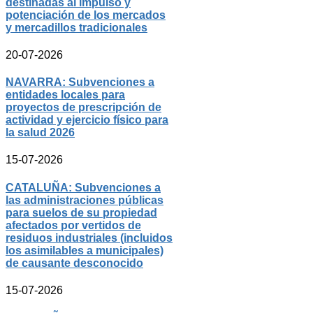
destinadas al impulso y
potenciación de los mercados
y mercadillos tradicionales
20-07-2026
NAVARRA: Subvenciones a
entidades locales para
proyectos de prescripción de
actividad y ejercicio físico para
la salud 2026
15-07-2026
CATALUÑA: Subvenciones a
las administraciones públicas
para suelos de su propiedad
afectados por vertidos de
residuos industriales (incluidos
los asimilables a municipales)
de causante desconocido
15-07-2026