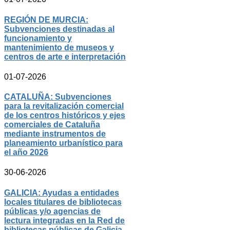
REGIÓN DE MURCIA:
Subvenciones destinadas al
funcionamiento y
mantenimiento de museos y
centros de arte e interpretación
01-07-2026
CATALUÑA: Subvenciones
para la revitalización comercial
de los centros históricos y ejes
comerciales de Cataluña
mediante instrumentos de
planeamiento urbanístico para
el año 2026
30-06-2026
GALICIA: Ayudas a entidades
locales titulares de bibliotecas
públicas y/o agencias de
lectura integradas en la Red de
bibliotecas públicas de Galicia