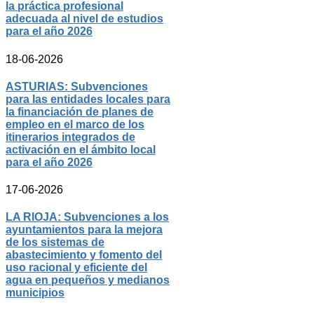
la práctica profesional
adecuada al nivel de estudios
para el año 2026
18-06-2026
ASTURIAS: Subvenciones
para las entidades locales para
la financiación de planes de
empleo en el marco de los
itinerarios integrados de
activación en el ámbito local
para el año 2026
17-06-2026
LA RIOJA: Subvenciones a los
ayuntamientos para la mejora
de los sistemas de
abastecimiento y fomento del
uso racional y eficiente del
agua en pequeños y medianos
municipios