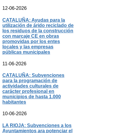
12-06-2026
CATALUÑA: Ayudas para la
utilización de árido reciclado de
los residuos de la construcción
con marcaje CE en obras
promovidas por los entes
locales y las empresas
públicas municipales
11-06-2026
CATALUÑA: Subvenciones
para la programación de
actividades culturales de
carácter profesional en
municipios de hasta 1.000
habitantes
10-06-2026
LA RIOJA: Subvenciones a los
Ayuntamientos ara potenciar el