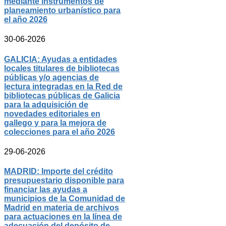
mediante instrumentos de
planeamiento urbanístico para
el año 2026
30-06-2026
GALICIA: Ayudas a entidades
locales titulares de bibliotecas
públicas y/o agencias de
lectura integradas en la Red de
bibliotecas públicas de Galicia
para la adquisición de
novedades editoriales en
gallego y para la mejora de
colecciones para el año 2026
29-06-2026
MADRID: Importe del crédito
presupuestario disponible para
financiar las ayudas a
municipios de la Comunidad de
Madrid en materia de archivos
para actuaciones en la línea de
adecuación del depósito de