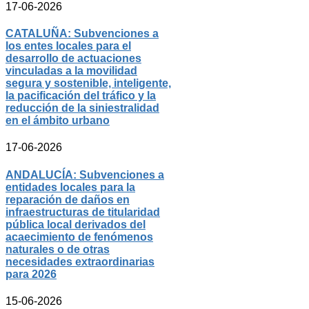
17-06-2026
CATALUÑA: Subvenciones a
los entes locales para el
desarrollo de actuaciones
vinculadas a la movilidad
segura y sostenible, inteligente,
la pacificación del tráfico y la
reducción de la siniestralidad
en el ámbito urbano
17-06-2026
ANDALUCÍA: Subvenciones a
entidades locales para la
reparación de daños en
infraestructuras de titularidad
pública local derivados del
acaecimiento de fenómenos
naturales o de otras
necesidades extraordinarias
para 2026
15-06-2026