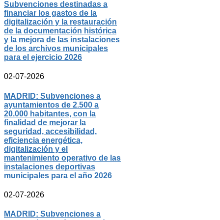
Subvenciones destinadas a
financiar los gastos de la
digitalización y la restauración
de la documentación histórica
y la mejora de las instalaciones
de los archivos municipales
para el ejercicio 2026
02-07-2026
MADRID: Subvenciones a
ayuntamientos de 2.500 a
20.000 habitantes, con la
finalidad de mejorar la
seguridad, accesibilidad,
eficiencia energética,
digitalización y el
mantenimiento operativo de las
instalaciones deportivas
municipales para el año 2026
02-07-2026
MADRID: Subvenciones a