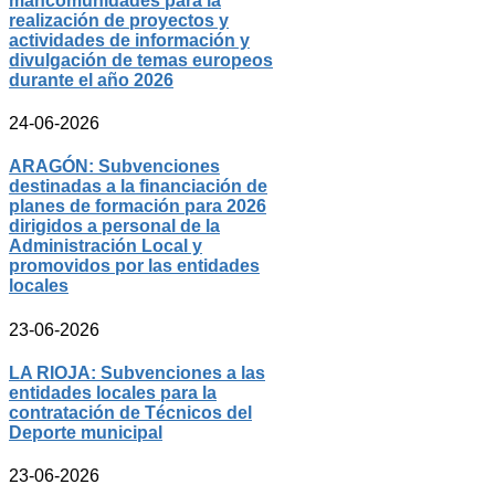
mancomunidades para la
realización de proyectos y
actividades de información y
divulgación de temas europeos
durante el año 2026
24-06-2026
ARAGÓN: Subvenciones
destinadas a la financiación de
planes de formación para 2026
dirigidos a personal de la
Administración Local y
promovidos por las entidades
locales
23-06-2026
LA RIOJA: Subvenciones a las
entidades locales para la
contratación de Técnicos del
Deporte municipal
23-06-2026