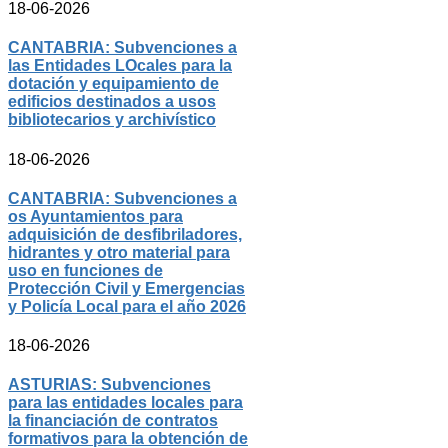
18-06-2026
CANTABRIA: Subvenciones a
las Entidades LOcales para la
dotación y equipamiento de
edificios destinados a usos
bibliotecarios y archivístico
18-06-2026
CANTABRIA: Subvenciones a
os Ayuntamientos para
adquisición de desfibriladores,
hidrantes y otro material para
uso en funciones de
Protección Civil y Emergencias
y Policía Local para el año 2026
18-06-2026
ASTURIAS: Subvenciones
para las entidades locales para
la financiación de contratos
formativos para la obtención de