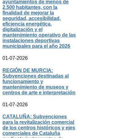
ayuntamientos de menos de
2.500 habitantes, con la
finalidad de mejorar la
seguridad, accesibilidad,
eficiencia energética,
digitalización y el
mantenimiento operativo de las
instalaciones deportivas
municipales para el año 2026
01-07-2026
REGIÓN DE MURCIA:
Subvenciones destinadas al
funcionamiento y
mantenimiento de museos y
centros de arte e interpretación
01-07-2026
CATALUÑA: Subvenciones
para la revitalización comercial
de los centros históricos y ejes
comerciales de Cataluña