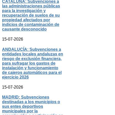
CATALUÑA: Subvenciones a
las administraciones públicas
para la investigación y
recuperación de suelos de su
propiedad afectados por
indicios de contaminación de
causante desconocido
15-07-2026
ANDALUCÍA: Subvenciones a
entidades locales andaluzas en
riesgo de exclusión financiera,
para sufragar los gastos de
instalación y funcionamiento
de cajeros automáticos para el
ejercicio 2026
15-07-2026
MADRID: Subvenciones
destinadas a los municipios o
sus entes deportivos
municipales por la