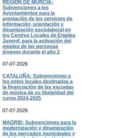
REGIÓN DE MURCIA:
Subvenciones a los
Ayuntamientos para la
prestación de los servicios de
información, orientación y
dinamización sociolaboral en
los Centros Locales de Empleo
Juvenil, para la activación del
empleo de las personas
jóvenes durante el año 2
07-07-2026
CATALUÑA: Subvenciones a
los entes locales destinadas a
la financiación de las escuelas
de música de su titularidad del
curso 2024-2025
07-07-2026
MADRID: Subvenciones para la
modernización y dinamización
de los mercados municipales y