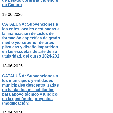
de Estado contra la Violencia
de Género
19-06-2026
CATALUÑA: Subvenciones a
los entes locales destinadas a
la financiación de ciclos de
formación específica de grado
medio y/o superior de artes
plásticas y diseño impartidos
en las escuelas de arte de su
titularidad, del curso 2024-202
18-06-2026
CATALUÑA: Subvenciones a
los municipios y entidades
municipales descentralizadas
de hasta dos mil habitantes
para apoyo técnico y jurídico
en la gestión de proyectos
(modificación)