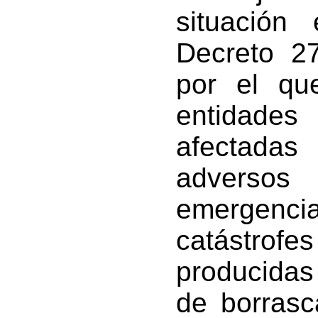
situación
Decreto 2
por el qu
entidade
afectadas
adversos
emergenc
catástrofes
producidas
de borrasca