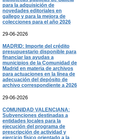
para la adquisición de
novedades editoriales en
gallego y para la mejora de
colecciones para el año 2026
29-06-2026
MADRID: Importe del crédito
presupuestario disponible para
financiar las ayudas a
municipios de la Comunidad de
Madrid en materia de archivos
para actuaciones en la línea de
adecuación del depósito de
archivo correspondiente a 2026
29-06-2026
COMUNIDAD VALENCIANA:
Subvenciones destinadas a
entidades locales para la
ejecución del programa de
prescripción de actividad y
ejercicio físico orientado a la