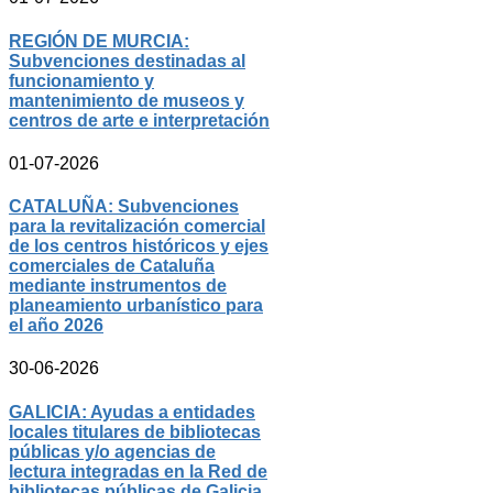
REGIÓN DE MURCIA:
Subvenciones destinadas al
funcionamiento y
mantenimiento de museos y
centros de arte e interpretación
01-07-2026
CATALUÑA: Subvenciones
para la revitalización comercial
de los centros históricos y ejes
comerciales de Cataluña
mediante instrumentos de
planeamiento urbanístico para
el año 2026
30-06-2026
GALICIA: Ayudas a entidades
locales titulares de bibliotecas
públicas y/o agencias de
lectura integradas en la Red de
bibliotecas públicas de Galicia