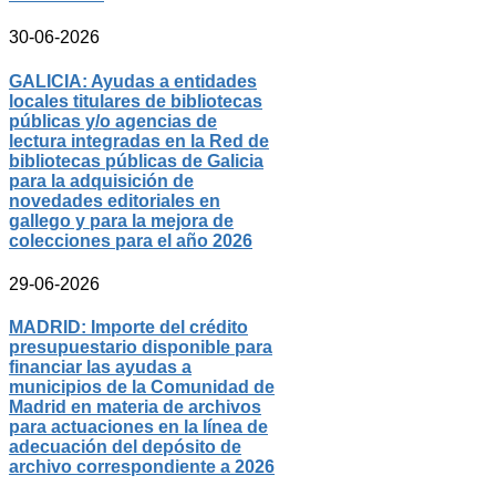
30-06-2026
GALICIA: Ayudas a entidades
locales titulares de bibliotecas
públicas y/o agencias de
lectura integradas en la Red de
bibliotecas públicas de Galicia
para la adquisición de
novedades editoriales en
gallego y para la mejora de
colecciones para el año 2026
29-06-2026
MADRID: Importe del crédito
presupuestario disponible para
financiar las ayudas a
municipios de la Comunidad de
Madrid en materia de archivos
para actuaciones en la línea de
adecuación del depósito de
archivo correspondiente a 2026