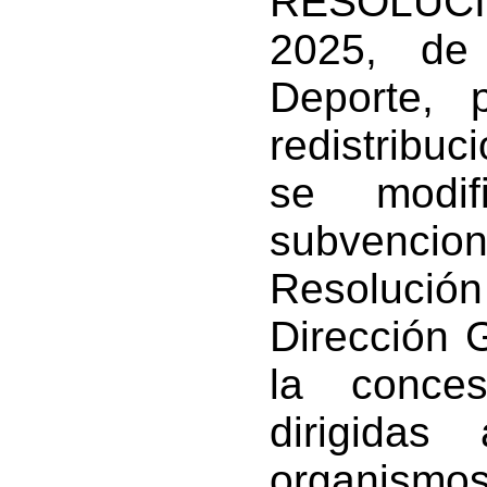
RESOLUCI
2025, de
Deporte, 
redistribu
se modif
subvenci
Resolución 
Dirección G
la conce
dirigidas
organismo