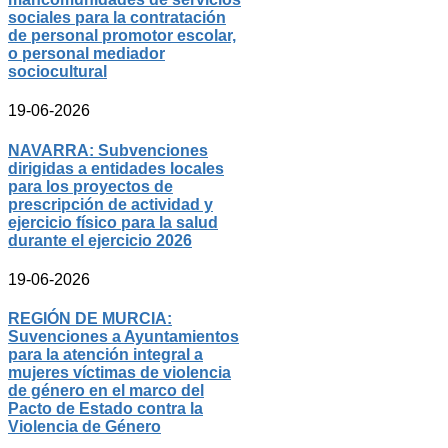
sociales para la contratación
de personal promotor escolar,
o personal mediador
sociocultural
19-06-2026
NAVARRA: Subvenciones
dirigidas a entidades locales
para los proyectos de
prescripción de actividad y
ejercicio físico para la salud
durante el ejercicio 2026
19-06-2026
REGIÓN DE MURCIA:
Suvenciones a Ayuntamientos
para la atención integral a
mujeres víctimas de violencia
de género en el marco del
Pacto de Estado contra la
Violencia de Género