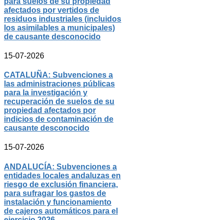
para suelos de su propiedad
afectados por vertidos de
residuos industriales (incluidos
los asimilables a municipales)
de causante desconocido
15-07-2026
CATALUÑA: Subvenciones a
las administraciones públicas
para la investigación y
recuperación de suelos de su
propiedad afectados por
indicios de contaminación de
causante desconocido
15-07-2026
ANDALUCÍA: Subvenciones a
entidades locales andaluzas en
riesgo de exclusión financiera,
para sufragar los gastos de
instalación y funcionamiento
de cajeros automáticos para el
ejercicio 2026