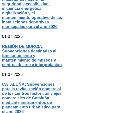
seguridad, accesibilidad,
eficiencia energética,
digitalización y el
mantenimiento operativo de las
instalaciones deportivas
municipales para el año 2026
01-07-2026
REGIÓN DE MURCIA:
Subvenciones destinadas al
funcionamiento y
mantenimiento de museos y
centros de arte e interpretación
01-07-2026
CATALUÑA: Subvenciones
para la revitalización comercial
de los centros históricos y ejes
comerciales de Cataluña
mediante instrumentos de
planeamiento urbanístico para
el año 2026