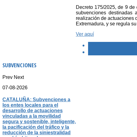
Decreto 175/2025, de 9 de d
subvenciones destinadas 
realización de actuaciones d
Extremadura, y se regula s
Ver aquí
< PREVIO
SIGUIENTE >
SUBVENCIONES
Prev
Next
07-08-2026
CATALUÑA: Subvenciones a
los entes locales para el
desarrollo de actuaciones
vinculadas a la movilidad
segura y sostenible, inteligente,
la pacificación del tráfico y la
reducción de la siniestralidad