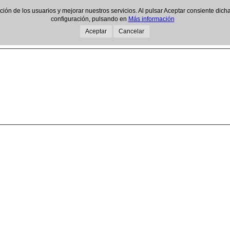
gación de los usuarios y mejorar nuestros servicios. Al pulsar Aceptar consiente d
configuración, pulsando en
Más información
Aceptar
Cancelar