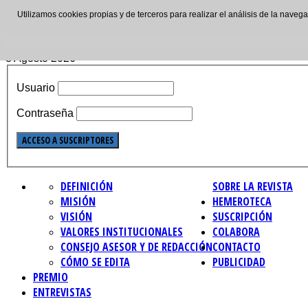
Utilizamos cookies propias y de terceros para realizar el análisis de la nave
ISSN: 2695-4621
8 Agosto 2026
Usuario
Contraseña
DEFINICIÓN
SOBRE LA REVISTA
MISIÓN
HEMEROTECA
VISIÓN
SUSCRIPCIÓN
VALORES INSTITUCIONALES
COLABORA
CONSEJO ASESOR Y DE REDACCIÓN
CONTACTO
CÓMO SE EDITA
PUBLICIDAD
PREMIO
ENTREVISTAS