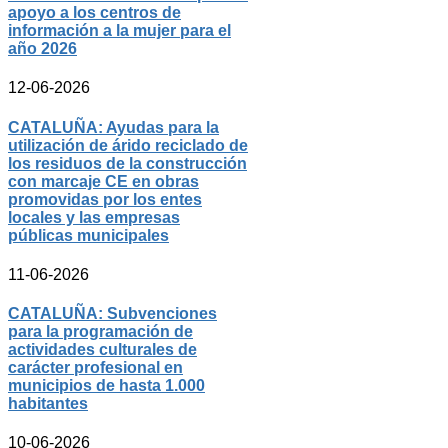
apoyo a los centros de
información a la mujer para el
año 2026
12-06-2026
CATALUÑA: Ayudas para la
utilización de árido reciclado de
los residuos de la construcción
con marcaje CE en obras
promovidas por los entes
locales y las empresas
públicas municipales
11-06-2026
CATALUÑA: Subvenciones
para la programación de
actividades culturales de
carácter profesional en
municipios de hasta 1.000
habitantes
10-06-2026