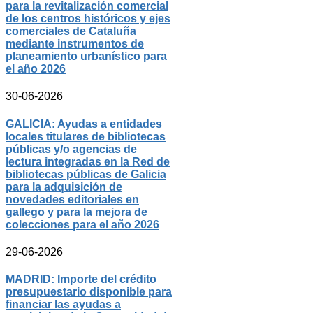
para la revitalización comercial
de los centros históricos y ejes
comerciales de Cataluña
mediante instrumentos de
planeamiento urbanístico para
el año 2026
30-06-2026
GALICIA: Ayudas a entidades
locales titulares de bibliotecas
públicas y/o agencias de
lectura integradas en la Red de
bibliotecas públicas de Galicia
para la adquisición de
novedades editoriales en
gallego y para la mejora de
colecciones para el año 2026
29-06-2026
MADRID: Importe del crédito
presupuestario disponible para
financiar las ayudas a