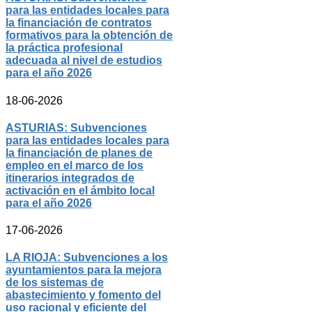
para las entidades locales para
la financiación de contratos
formativos para la obtención de
la práctica profesional
adecuada al nivel de estudios
para el año 2026
18-06-2026
ASTURIAS: Subvenciones
para las entidades locales para
la financiación de planes de
empleo en el marco de los
itinerarios integrados de
activación en el ámbito local
para el año 2026
17-06-2026
LA RIOJA: Subvenciones a los
ayuntamientos para la mejora
de los sistemas de
abastecimiento y fomento del
uso racional y eficiente del