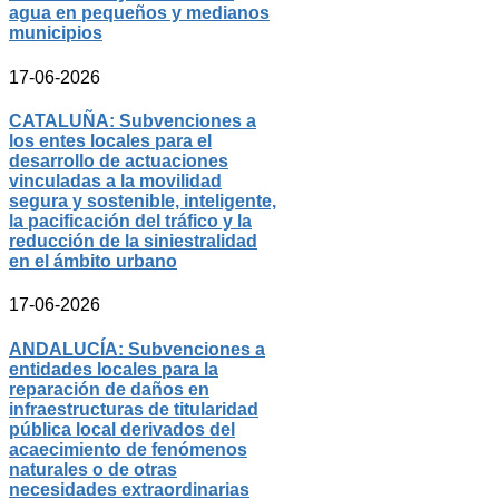
agua en pequeños y medianos
municipios
17-06-2026
CATALUÑA: Subvenciones a
los entes locales para el
desarrollo de actuaciones
vinculadas a la movilidad
segura y sostenible, inteligente,
la pacificación del tráfico y la
reducción de la siniestralidad
en el ámbito urbano
17-06-2026
ANDALUCÍA: Subvenciones a
entidades locales para la
reparación de daños en
infraestructuras de titularidad
pública local derivados del
acaecimiento de fenómenos
naturales o de otras
necesidades extraordinarias