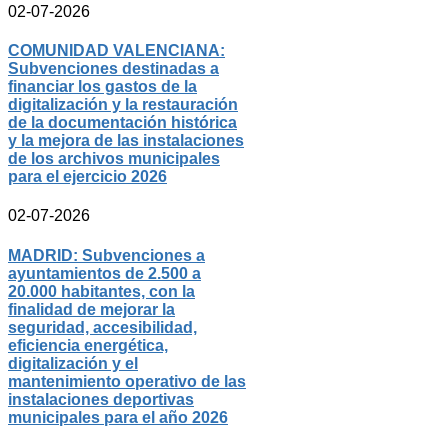
02-07-2026
COMUNIDAD VALENCIANA:
Subvenciones destinadas a
financiar los gastos de la
digitalización y la restauración
de la documentación histórica
y la mejora de las instalaciones
de los archivos municipales
para el ejercicio 2026
02-07-2026
MADRID: Subvenciones a
ayuntamientos de 2.500 a
20.000 habitantes, con la
finalidad de mejorar la
seguridad, accesibilidad,
eficiencia energética,
digitalización y el
mantenimiento operativo de las
instalaciones deportivas
municipales para el año 2026