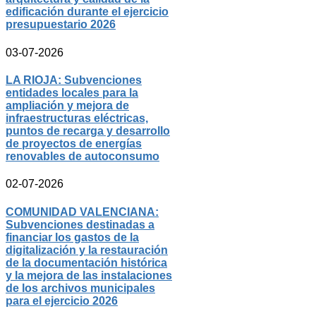
edificación durante el ejercicio
presupuestario 2026
03-07-2026
LA RIOJA: Subvenciones
entidades locales para la
ampliación y mejora de
infraestructuras eléctricas,
puntos de recarga y desarrollo
de proyectos de energías
renovables de autoconsumo
02-07-2026
COMUNIDAD VALENCIANA:
Subvenciones destinadas a
financiar los gastos de la
digitalización y la restauración
de la documentación histórica
y la mejora de las instalaciones
de los archivos municipales
para el ejercicio 2026