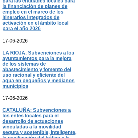
para las entidades locales para
la financiación de planes de
empleo en el marco de los
itinerarios integrados de
activación en el ámbito local
para el año 2026
17-06-2026
LA RIOJA: Subvenciones a los
ayuntamientos para la mejora
de los sistemas de
abastecimiento y fomento del
uso racional y eficiente del
agua en pequeños y medianos
municipios
17-06-2026
CATALUÑA: Subvenciones a
los entes locales para el
desarrollo de actuaciones
vinculadas a la movilidad
segura y sostenible, inteligente,
la pacificación del tráfico y la