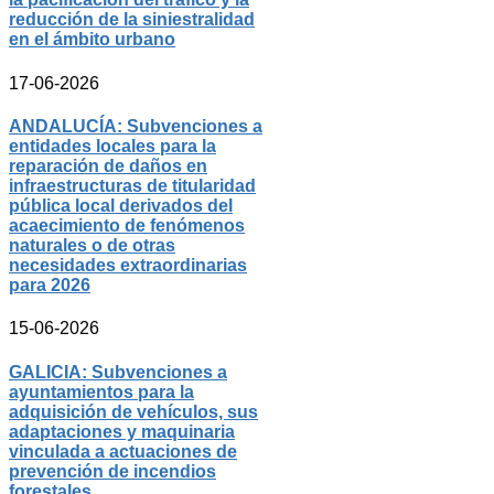
reducción de la siniestralidad
en el ámbito urbano
17-06-2026
ANDALUCÍA: Subvenciones a
entidades locales para la
reparación de daños en
infraestructuras de titularidad
pública local derivados del
acaecimiento de fenómenos
naturales o de otras
necesidades extraordinarias
para 2026
15-06-2026
GALICIA: Subvenciones a
ayuntamientos para la
adquisición de vehículos, sus
adaptaciones y maquinaria
vinculada a actuaciones de
prevención de incendios
forestales