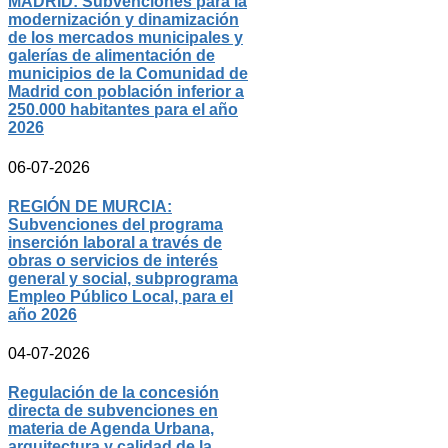
MADRID: Subvenciones para la
modernización y dinamización
de los mercados municipales y
galerías de alimentación de
municipios de la Comunidad de
Madrid con población inferior a
250.000 habitantes para el año
2026
06-07-2026
REGIÓN DE MURCIA:
Subvenciones del programa
inserción laboral a través de
obras o servicios de interés
general y social, subprograma
Empleo Público Local, para el
año 2026
04-07-2026
Regulación de la concesión
directa de subvenciones en
materia de Agenda Urbana,
arquitectura y calidad de la