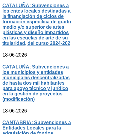
CATALUÑA: Subvenciones a
los entes locales destinadas a
la financiación de ciclos de
formación específica de grado
medio y/o superior de artes
plásticas y diseño impartidos
en las escuelas de arte de su
titularidad, del curso 2024-202
18-06-2026
CATALUÑA: Subvenciones a
los municipios y entidades
municipales descentralizadas
de hasta dos mil habitantes
para apoyo técnico y jurídico
en la gestión de proyectos
(modificación)
18-06-2026
CANTABRIA: Subvenciones a
Entidades Locales para la
adquisición de fondos