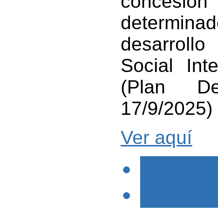
concesión
determina
desarroll
Social Int
(Plan De
17/9/2025)
Ver aquí
< PREVIO
SIGUIENTE