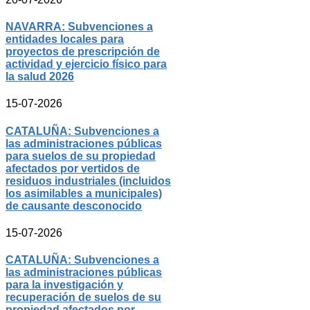
NAVARRA: Subvenciones a
entidades locales para
proyectos de prescripción de
actividad y ejercicio físico para
la salud 2026
15-07-2026
CATALUÑA: Subvenciones a
las administraciones públicas
para suelos de su propiedad
afectados por vertidos de
residuos industriales (incluidos
los asimilables a municipales)
de causante desconocido
15-07-2026
CATALUÑA: Subvenciones a
las administraciones públicas
para la investigación y
recuperación de suelos de su
propiedad afectados por