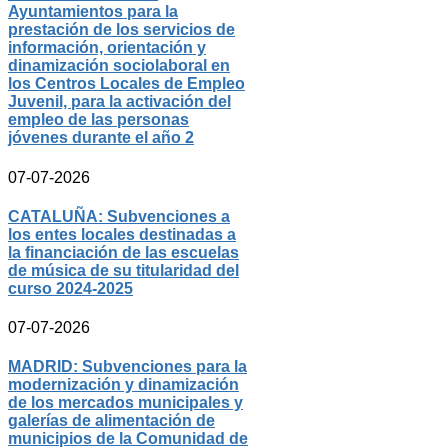
Ayuntamientos para la
prestación de los servicios de
información, orientación y
dinamización sociolaboral en
los Centros Locales de Empleo
Juvenil, para la activación del
empleo de las personas
jóvenes durante el año 2
07-07-2026
CATALUÑA: Subvenciones a
los entes locales destinadas a
la financiación de las escuelas
de música de su titularidad del
curso 2024-2025
07-07-2026
MADRID: Subvenciones para la
modernización y dinamización
de los mercados municipales y
galerías de alimentación de
municipios de la Comunidad de