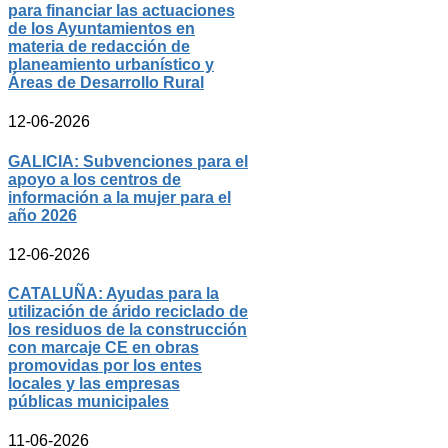
para financiar las actuaciones
de los Ayuntamientos en
materia de redacción de
planeamiento urbanístico y
Áreas de Desarrollo Rural
12-06-2026
GALICIA: Subvenciones para el
apoyo a los centros de
información a la mujer para el
año 2026
12-06-2026
CATALUÑA: Ayudas para la
utilización de árido reciclado de
los residuos de la construcción
con marcaje CE en obras
promovidas por los entes
locales y las empresas
públicas municipales
11-06-2026