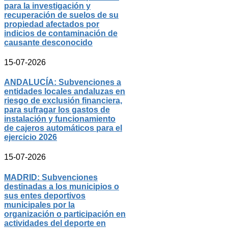
para la investigación y
recuperación de suelos de su
propiedad afectados por
indicios de contaminación de
causante desconocido
15-07-2026
ANDALUCÍA: Subvenciones a
entidades locales andaluzas en
riesgo de exclusión financiera,
para sufragar los gastos de
instalación y funcionamiento
de cajeros automáticos para el
ejercicio 2026
15-07-2026
MADRID: Subvenciones
destinadas a los municipios o
sus entes deportivos
municipales por la
organización o participación en
actividades del deporte en