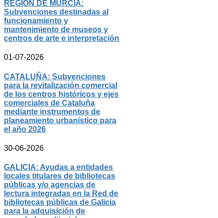
REGIÓN DE MURCIA:
Subvenciones destinadas al
funcionamiento y
mantenimiento de museos y
centros de arte e interpretación
01-07-2026
CATALUÑA: Subvenciones
para la revitalización comercial
de los centros históricos y ejes
comerciales de Cataluña
mediante instrumentos de
planeamiento urbanístico para
el año 2026
30-06-2026
GALICIA: Ayudas a entidades
locales titulares de bibliotecas
públicas y/o agencias de
lectura integradas en la Red de
bibliotecas públicas de Galicia
para la adquisición de