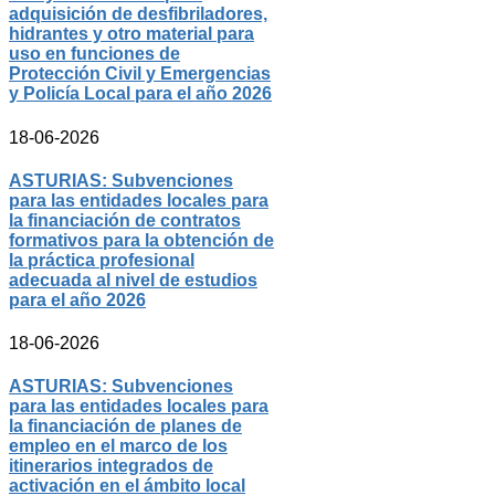
adquisición de desfibriladores,
hidrantes y otro material para
uso en funciones de
Protección Civil y Emergencias
y Policía Local para el año 2026
18-06-2026
ASTURIAS: Subvenciones
para las entidades locales para
la financiación de contratos
formativos para la obtención de
la práctica profesional
adecuada al nivel de estudios
para el año 2026
18-06-2026
ASTURIAS: Subvenciones
para las entidades locales para
la financiación de planes de
empleo en el marco de los
itinerarios integrados de
activación en el ámbito local