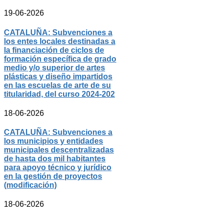
19-06-2026
CATALUÑA: Subvenciones a
los entes locales destinadas a
la financiación de ciclos de
formación específica de grado
medio y/o superior de artes
plásticas y diseño impartidos
en las escuelas de arte de su
titularidad, del curso 2024-202
18-06-2026
CATALUÑA: Subvenciones a
los municipios y entidades
municipales descentralizadas
de hasta dos mil habitantes
para apoyo técnico y jurídico
en la gestión de proyectos
(modificación)
18-06-2026