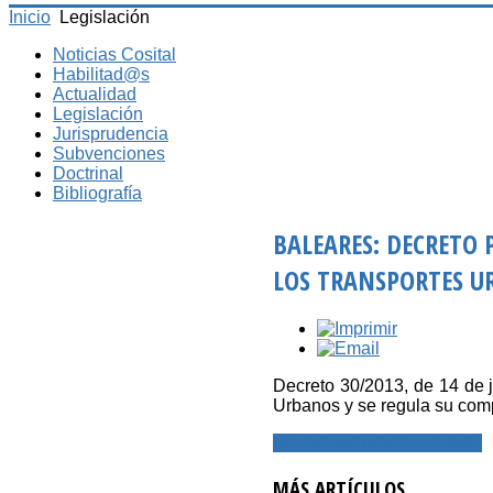
Inicio
Legislación
Noticias Cosital
Habilitad@s
Actualidad
Legislación
Jurisprudencia
Subvenciones
Doctrinal
Bibliografía
BALEARES: DECRETO 
LOS TRANSPORTES U
Decreto 30/2013, de 14 de j
Urbanos y se regula su com
Registrese para leer más...
MÁS ARTÍCULOS...