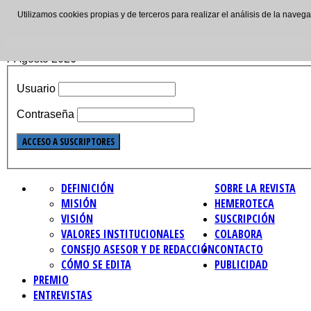
Utilizamos cookies propias y de terceros para realizar el análisis de la nave
ISSN: 2695-4621
7 Agosto 2026
Usuario
Contraseña
DEFINICIÓN
SOBRE LA REVISTA
MISIÓN
HEMEROTECA
VISIÓN
SUSCRIPCIÓN
VALORES INSTITUCIONALES
COLABORA
CONSEJO ASESOR Y DE REDACCIÓN
CONTACTO
CÓMO SE EDITA
PUBLICIDAD
PREMIO
ENTREVISTAS