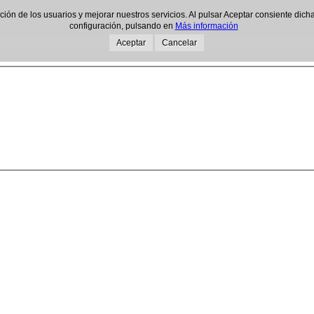
gación de los usuarios y mejorar nuestros servicios. Al pulsar Aceptar consiente d
configuración, pulsando en
Más información
Aceptar
Cancelar