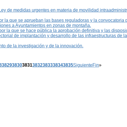
 de medidas urgentes en materia de movilidad intraadministr
la que se aprueban las bases reguladoras y la convocatoria p
iones a Ayuntamientos en zonas de montaña.
r la que se hace pública la aprobación definitiva y las dispos
torial de implantación y desarrollo de las infraestructuras de la
o de la investigación y de la innovación.
8
3829
3830
3831
3832
3833
3834
3835
Siguiente
Fin
»