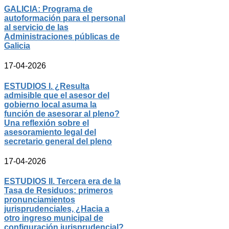
GALICIA: Programa de
autoformación para el personal
al servicio de las
Administraciones públicas de
Galicia
17-04-2026
ESTUDIOS I. ¿Resulta
admisible que el asesor del
gobierno local asuma la
función de asesorar al pleno?
Una reflexión sobre el
asesoramiento legal del
secretario general del pleno
17-04-2026
ESTUDIOS II. Tercera era de la
Tasa de Residuos: primeros
pronunciamientos
jurisprudenciales, ¿Hacia a
otro ingreso municipal de
configuración jurisprudencial?