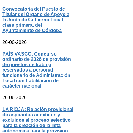
Convocatoria del Puesto de
Titular del Órgano de Apoyo a
la Junta de Gobierno Local,
clase primera, del
Ayuntamiento de Córdoba
26-06-2026
PAÍS VASCO: Concurso
ordinario de 2026 de provisión
de puestos de trabajo
reservados a personal
funcionario de Administración
Local con habilitación de
carácter nacional
26-06-2026
LA RIOJA: Relación provisional
de aspirantes admitidos y
excluidos al proceso selectivo
para la creación de la lista
autonómica para la provisión