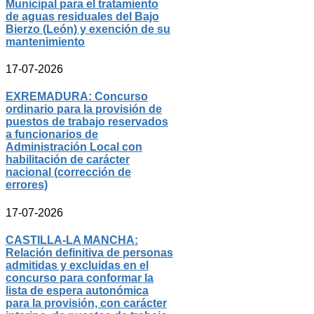
Municipal para el tratamiento
de aguas residuales del Bajo
Bierzo (León) y exención de su
mantenimiento
17-07-2026
EXREMADURA: Concurso
ordinario para la provisión de
puestos de trabajo reservados
a funcionarios de
Administración Local con
habilitación de carácter
nacional (corrección de
errores)
17-07-2026
CASTILLA-LA MANCHA:
Relación definitiva de personas
admitidas y excluidas en el
concurso para conformar la
lista de espera autonómica
para la provisión, con carácter