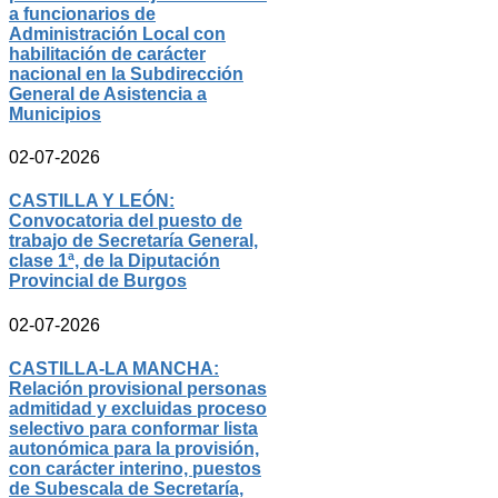
a funcionarios de
Administración Local con
habilitación de carácter
nacional en la Subdirección
General de Asistencia a
Municipios
02-07-2026
CASTILLA Y LEÓN:
Convocatoria del puesto de
trabajo de Secretaría General,
clase 1ª, de la Diputación
Provincial de Burgos
02-07-2026
CASTILLA-LA MANCHA:
Relación provisional personas
admitidad y excluidas proceso
selectivo para conformar lista
autonómica para la provisión,
con carácter interino, puestos
de Subescala de Secretaría,