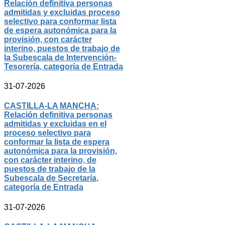
Relación definitiva personas
admitidas y excluidas proceso
selectivo para conformar lista
de espera autonómica para la
provisión, con carácter
interino, puestos de trabajo de
la Subescala de Intervención-
Tesorería, categoría de Entrada
31-07-2026
CASTILLA-LA MANCHA:
Relación definitiva personas
admitidas y excluidas en el
proceso selectivo para
conformar la lista de espera
autonómica para la provisión,
con carácter interino, de
puestos de trabajo de la
Subescala de Secretaría,
categoría de Entrada
31-07-2026