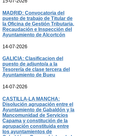
15-07-2026
MADRID: Convocatoria del
puesto de trabajo de Titular de
la Oficina de Gestión Tributaria,
Recaudación e Inspección del
Ayuntamiento de Alcortcón
14-07-2026
GALICIA: Clasificacion del
puesto de adjunto/a a la
Tesorería de clase tercera del
Ayuntamiento de Bueu
14-07-2026
CASTILLA-LA MANCHA:
Disolución agrupación entre el
Ayuntamiento de Gabaldón y la
Mancomunidad de Servicios
Capama y constitución de la
agrupación constituida entre
los ayuntamientos de