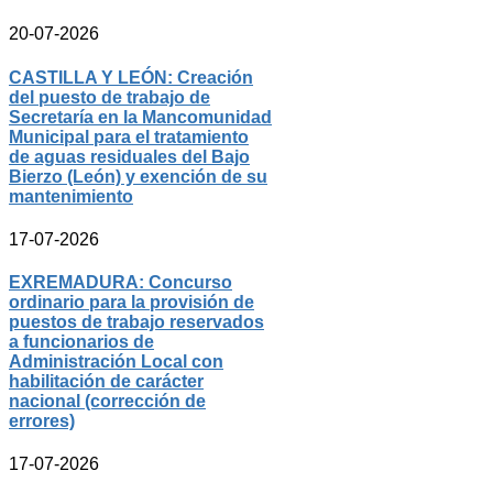
20-07-2026
CASTILLA Y LEÓN: Creación
del puesto de trabajo de
Secretaría en la Mancomunidad
Municipal para el tratamiento
de aguas residuales del Bajo
Bierzo (León) y exención de su
mantenimiento
17-07-2026
EXREMADURA: Concurso
ordinario para la provisión de
puestos de trabajo reservados
a funcionarios de
Administración Local con
habilitación de carácter
nacional (corrección de
errores)
17-07-2026