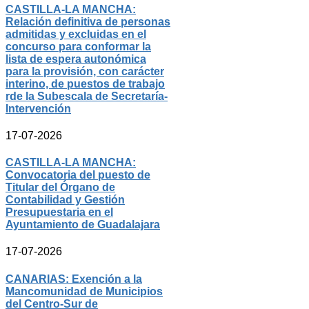
CASTILLA-LA MANCHA:
Relación definitiva de personas
admitidas y excluidas en el
concurso para conformar la
lista de espera autonómica
para la provisión, con carácter
interino, de puestos de trabajo
rde la Subescala de Secretaría-
Intervención
17-07-2026
CASTILLA-LA MANCHA:
Convocatoria del puesto de
Titular del Órgano de
Contabilidad y Gestión
Presupuestaria en el
Ayuntamiento de Guadalajara
17-07-2026
CANARIAS: Exención a la
Mancomunidad de Municipios
del Centro-Sur de