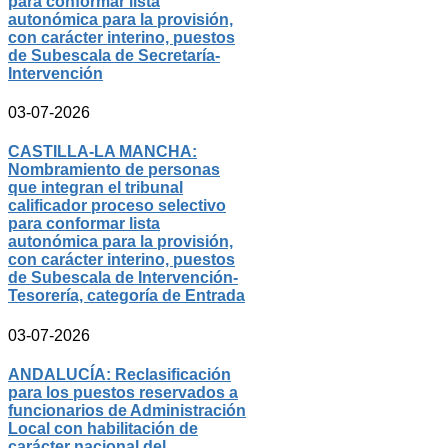
para conformar lista
autonómica para la provisión,
con carácter interino, puestos
de Subescala de Secretaría-
Intervención
03-07-2026
CASTILLA-LA MANCHA:
Nombramiento de personas
que integran el tribunal
calificador proceso selectivo
para conformar lista
autonómica para la provisión,
con carácter interino, puestos
de Subescala de Intervención-
Tesorería, categoría de Entrada
03-07-2026
ANDALUCÍA: Reclasificación
para los puestos reservados a
funcionarios de Administración
Local con habilitación de
carácter nacional del