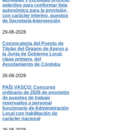
selectivo para conformar lista
autonómica para la provisión,
con carácter interino, puestos
de Secretaría-Intervención
29-06-2026
Convocatoria del Puesto de
Titular del Órgano de Apoyo a
la Junta de Gobierno Local,
clase primera, del
Ayuntamiento de Córdoba
26-06-2026
PAÍS VASCO: Concurso
ordinario de 2026 de provisión
de puestos de trabajo
reservados a personal
funcionario de Administración
Local con habilitación de
carácter nacional
26-06-2026