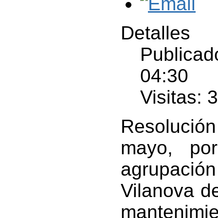
Detalles
Publicad
04:30
Visitas: 
Resolució
mayo, por
agrupaci
Vilanova d
mantenimi