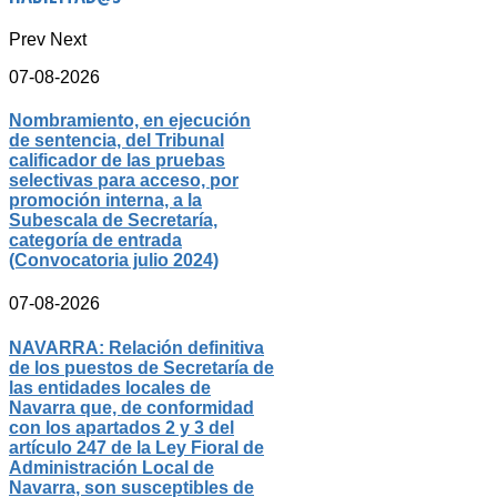
Prev
Next
07-08-2026
Nombramiento, en ejecución
de sentencia, del Tribunal
calificador de las pruebas
selectivas para acceso, por
promoción interna, a la
Subescala de Secretaría,
categoría de entrada
(Convocatoria julio 2024)
07-08-2026
NAVARRA: Relación definitiva
de los puestos de Secretaría de
las entidades locales de
Navarra que, de conformidad
con los apartados 2 y 3 del
artículo 247 de la Ley Fioral de
Administración Local de
Navarra, son susceptibles de