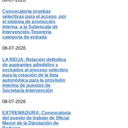
08-07-2026
Convocatoria pruebas
selectivas para el acceso, por
el sistema de promoción
interna, a la Subescala de
Intervención-Tesorería,
categoría de entrada
08-07-2026
LA RIOJA: Relación definitiva
de aspirantes admitidos y
excluidos al proceso selectivo
para la creación de la lista
autonómica para la provisión
interina de puestos de
Secretaría-Intervención
08-07-2026
EXTREMADURA: Convocatoria
del puesto de trabajo de Oficial
Mayor de la Diputación de