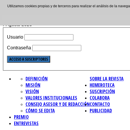
Utilizamos cookies propias y de terceros para realizar el análisis de la nave
ISSN: 2695-4621
7 Agosto 2026
Usuario
Contraseña
DEFINICIÓN
SOBRE LA REVISTA
MISIÓN
HEMEROTECA
VISIÓN
SUSCRIPCIÓN
VALORES INSTITUCIONALES
COLABORA
CONSEJO ASESOR Y DE REDACCIÓN
CONTACTO
CÓMO SE EDITA
PUBLICIDAD
PREMIO
ENTREVISTAS