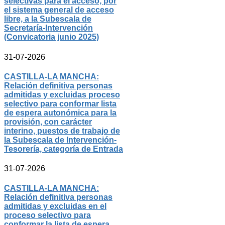
selectivas para el acceso, por
el sistema general de acceso
libre, a la Subescala de
Secretaría-Intervención
(Convicatoria junio 2025)
31-07-2026
CASTILLA-LA MANCHA:
Relación definitiva personas
admitidas y excluidas proceso
selectivo para conformar lista
de espera autonómica para la
provisión, con carácter
interino, puestos de trabajo de
la Subescala de Intervención-
Tesorería, categoría de Entrada
31-07-2026
CASTILLA-LA MANCHA:
Relación definitiva personas
admitidas y excluidas en el
proceso selectivo para
conformar la lista de espera