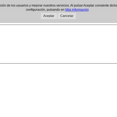
gación de los usuarios y mejorar nuestros servicios. Al pulsar Aceptar consiente d
configuración, pulsando en
Más información
Aceptar
Cancelar