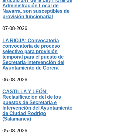
artículo 247 de la Ley Fioral de
Administración Local de
Navarra, son susceptibles de
provisión funcionarial
07-08-2026
LA RIOJA: Convocatoria
convocatoria de proceso
selectivo para provisión
temporal para el puesto de
Secretaría-Intervención del
Ayuntamiento de Corera
06-08-2026
CASTILLA Y LEÓN:
Reclasificación del de los
puestos de Secretaría e
Intervención del Ayuntamiento
de Ciudad Rodrigo
(Salamanca)
05-08-2026