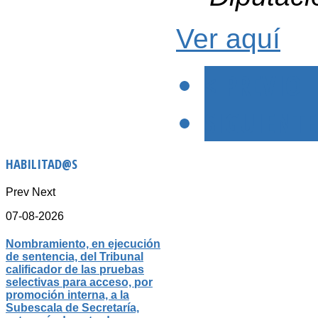
Ver aquí
< PREVIO
SIGUIENTE
HABILITAD@S
Prev
Next
07-08-2026
Nombramiento, en ejecución
de sentencia, del Tribunal
calificador de las pruebas
selectivas para acceso, por
promoción interna, a la
Subescala de Secretaría,