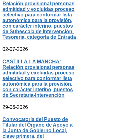
Relación provisional personas
admitidad y excluidas proceso
selectivo para conformar lista
autonómica para la provisión,
con carácter interino, puestos
de Subescala de Intervención-
Tesorería, categoría de Entrada
02-07-2026
CASTILLA-LA MANCHA:
Relación provisional personas
admitidad y excluidas proceso
selectivo para conformar lista
autonómica para la provisión,
con carácter interino, puestos
de Secretaría-Intervención
29-06-2026
Convocatoria del Puesto de
Titular del Órgano de Apoyo a
la Junta de Gobierno Local,
clase primera, del