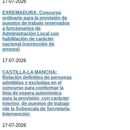
17-07-2026
EXREMADURA: Concurso
ordinario para la provisión de
puestos de trabajo reservados
a funcionarios de
Administración Local con
habilitación de carácter
nacional (corrección de
errores)
17-07-2026
CASTILLA-LA MANCHA:
Relación definitiva de personas
admitidas y excluidas en el
concurso para conformar la
lista de espera autonómica
para la provisión, con carácter
interino, de puestos de trabajo
rde la Subescala de Secretaría-
Intervención
17-07-2026