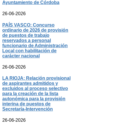
Ayuntamiento de Córdoba
26-06-2026
PAÍS VASCO: Concurso
ordinario de 2026 de provisión
de puestos de trabajo
reservados a personal
funcionario de Administración
Local con habilitación de
carácter nacional
26-06-2026
LA RIOJA: Relación provisional
de aspirantes admitidos y
excluidos al proceso selectivo
para la creación de la lista
autonómica para la provisión
interina de puestos de
Secretaría-Intervención
26-06-2026