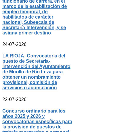
funcionario de carrera, en el
marco de la estabilización de
empleo temporal, de
habilitados de carácter
nacional, Subescala de
Secretaría-Intervención, y se
asigna primer destino
24-07-2026
LA RIOJA: Convocatoria del
puesto de Secretaría-
Intervención del Ayuntamiento
de Murillo de Río Leza para
obtener un nombramiento
provisional, comisión de
servicios o acumulación
22-07-2026
Concurso ordinario para los
años 2025 y 2026 y
convocatorias específicas para
la provisión de puestos de