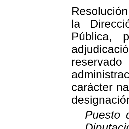
Resolución
la Direcc
Pública, 
adjudicac
reservado
administrac
carácter na
designació
Puesto d
Diputaci