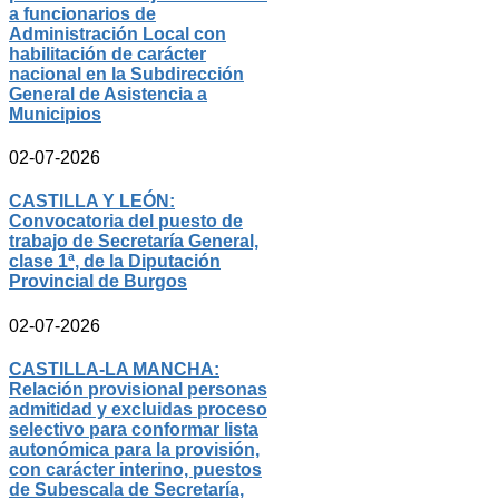
a funcionarios de
Administración Local con
habilitación de carácter
nacional en la Subdirección
General de Asistencia a
Municipios
02-07-2026
CASTILLA Y LEÓN:
Convocatoria del puesto de
trabajo de Secretaría General,
clase 1ª, de la Diputación
Provincial de Burgos
02-07-2026
CASTILLA-LA MANCHA:
Relación provisional personas
admitidad y excluidas proceso
selectivo para conformar lista
autonómica para la provisión,
con carácter interino, puestos
de Subescala de Secretaría,