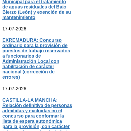
Municipal para el tratamiento
de aguas residuales del Bajo
Bierzo (León) y exención de su
mantenimiento
17-07-2026
EXREMADURA: Concurso
ordinario para la provisión de
puestos de trabajo reservados
a funcionarios de
Administración Local con
habilitación de carácter
nacional (corrección de
errores)
17-07-2026
CASTILLA-LA MANCHA:
Relación definitiva de personas
admitidas y excluidas en el
concurso para conformar la
lista de espera autonómica
para la provisión, con carácter