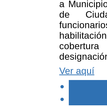
a Municipio
de Ciud
funcionario
habilitació
cobertura
designació
Ver aquí
< PREVIO
SIGUIENTE