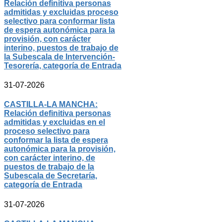
Relación definitiva personas
admitidas y excluidas proceso
selectivo para conformar lista
de espera autonómica para la
provisión, con carácter
interino, puestos de trabajo de
la Subescala de Intervención-
Tesorería, categoría de Entrada
31-07-2026
CASTILLA-LA MANCHA:
Relación definitiva personas
admitidas y excluidas en el
proceso selectivo para
conformar la lista de espera
autonómica para la provisión,
con carácter interino, de
puestos de trabajo de la
Subescala de Secretaría,
categoría de Entrada
31-07-2026