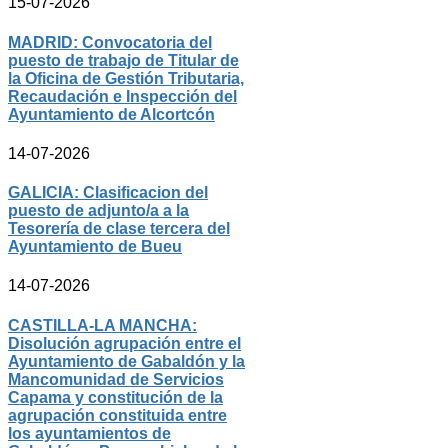
15-07-2026
MADRID: Convocatoria del
puesto de trabajo de Titular de
la Oficina de Gestión Tributaria,
Recaudación e Inspección del
Ayuntamiento de Alcortcón
14-07-2026
GALICIA: Clasificacion del
puesto de adjunto/a a la
Tesorería de clase tercera del
Ayuntamiento de Bueu
14-07-2026
CASTILLA-LA MANCHA:
Disolución agrupación entre el
Ayuntamiento de Gabaldón y la
Mancomunidad de Servicios
Capama y constitución de la
agrupación constituida entre
los ayuntamientos de