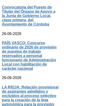
Convocatoria del Puesto de
Titular del Órgano de Apoyo a
la Junta de Gobierno Local,
clase primera, del
Ayuntamiento de Córdoba
26-06-2026
PAÍS VASCO: Concurso
ordinario de 2026 de provisión
de puestos de trabajo
reservados a personal
funcionario de Administración
Local con habilitación de
carácter nacional
26-06-2026
LA RIOJA: Relación provisional
de aspirantes admitidos y
excluidos al proceso selectivo
para la creación de la lista
autonómica para la provisión