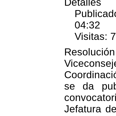
Detalles
Publicado
04:32
Visitas: 
Resoluci
Viceconseje
Coordinaci
se da pub
convocator
Jefatura d