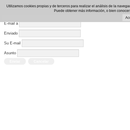
Enviar por E-mail este enlace a un amigo.
Utilizamos cookies propias y de terceros para realizar el análisis de la navega
Puede obtener más información, o bien conocer
Cerrar Ventana
Ac
E-mail a
Enviado
Su E-mail
Asunto
Enviar
Cancelar